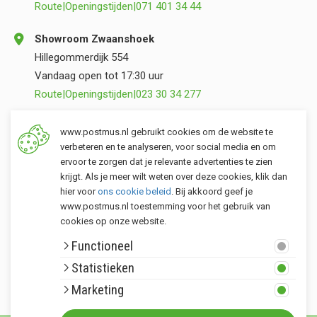
Route
|
Openingstijden
|
071 401 34 44
Showroom Zwaanshoek
Hillegommerdijk 554
Vandaag open tot 17:30 uur
Route
|
Openingstijden
|
023 30 34 277
Opslag Valkenburg (ZH)
www.postmus.nl gebruikt cookies om de website te
Torenvlietslaan 3
verbeteren en te analyseren, voor social media en om
ervoor te zorgen dat je relevante advertenties te zien
Vandaag open tot 17:00 uur
krijgt. Als je meer wilt weten over deze cookies, klik dan
Route
|
Openingstijden
|
071 401 34 44
hier voor
ons cookie beleid
. Bij akkoord geef je
www.postmus.nl toestemming voor het gebruik van
cookies op onze website.
Klantenservice
Functioneel
Postmus merken
Statistieken
Rondom Postmus
Marketing