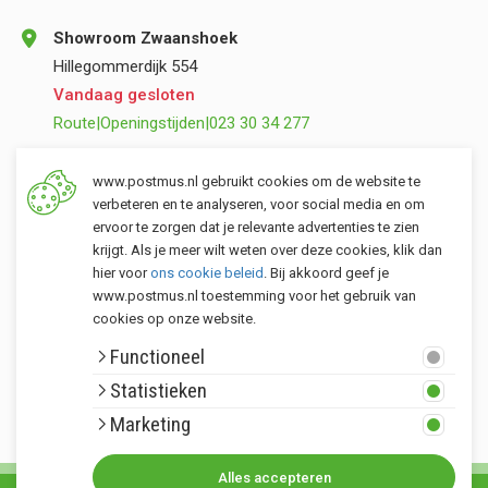
Showroom Zwaanshoek
Hillegommerdijk 554
Vandaag gesloten
Route
|
Openingstijden
|
023 30 34 277
Opslag Valkenburg (ZH)
www.postmus.nl gebruikt cookies om de website te
Torenvlietslaan 3
verbeteren en te analyseren, voor social media en om
ervoor te zorgen dat je relevante advertenties te zien
Vandaag gesloten
krijgt. Als je meer wilt weten over deze cookies, klik dan
Route
|
Openingstijden
|
071 401 34 44
hier voor
ons cookie beleid
. Bij akkoord geef je
www.postmus.nl toestemming voor het gebruik van
cookies op onze website.
Klantenservice
Functioneel
Postmus merken
Statistieken
Rondom Postmus
Marketing
Alles accepteren