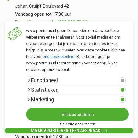
Johan Cruijff Boulevard 42
Vandaag open tot 17:30 uur
Route
|
Openingstijden
|
020 802 50 00
www.postmus.nl gebruikt cookies om de website te
Showroom Lisse
verbeteren en te analyseren, voor social media en om
ervoor te zorgen dat je relevante advertenties te zien
Rooversbroekdijk 109
krijgt. Als je meer wilt weten over deze cookies, klik dan
Vandaag open tot 17:30 uur
hier voor
ons cookie beleid
. Bij akkoord geef je
Route
|
Openingstijden
|
0252 414412
www.postmus.nl toestemming voor het gebruik van
cookies op onze website.
XXL Showroom Valkenburg (ZH)
Functioneel
Torenvlietslaan 3
Statistieken
Vandaag open tot 17:30 uur
Marketing
Opslag vandaag open tot 17:00 uur
Route
|
Openingstijden
|
071 401 34 44
Alles accepteren
Showroom Zwaanshoek
Selectie accepteren
Hillegommerdijk 554
MAAK VRIJBLIJVEND EEN AFSPRAAK!
Vandaag open tot 17:30 uur