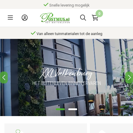
Van materialen tot compleet ontzorgen
0
Laat je binnen en buiten inspireren
XXL Valkenburg
HET BUITENLEVEN BINNEN ERVAREN