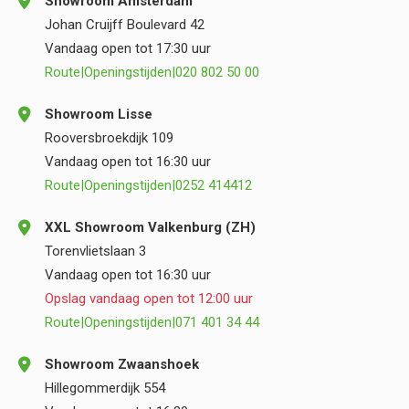
Showroom Amsterdam
Johan Cruijff Boulevard 42
Vandaag open tot 17:30 uur
Route
|
Openingstijden
|
020 802 50 00
Showroom Lisse
Rooversbroekdijk 109
Vandaag open tot 16:30 uur
Route
|
Openingstijden
|
0252 414412
XXL Showroom Valkenburg (ZH)
Torenvlietslaan 3
Vandaag open tot 16:30 uur
Opslag vandaag open tot 12:00 uur
Route
|
Openingstijden
|
071 401 34 44
Showroom Zwaanshoek
Hillegommerdijk 554