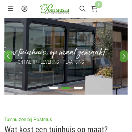
0
Configureer een tuinhuis
SAMEN MET EEN TUINHUISEXPERT
Tuinhuizen bij Postmus
Wat kost een tuinhuis op maat?