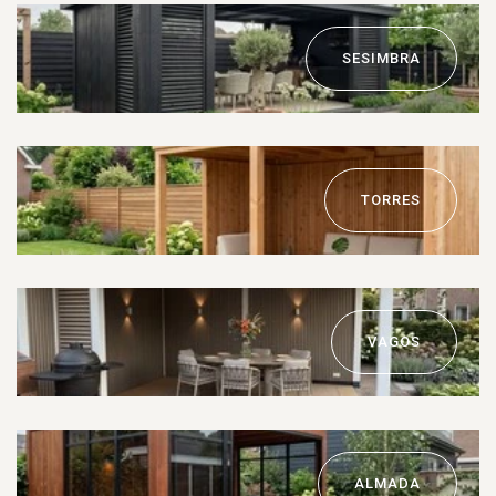
SESIMBRA
TORRES
VAGOS
ALMADA