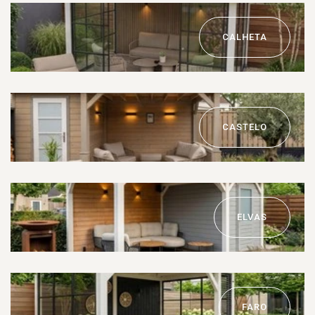
CALHETA
CASTELO
ELVAS
FARO