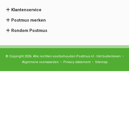
Klantenservice
Postmus merken
Rondom Postmus
© Copyright 2026. Alle rechten voorbehouden Postmus.nl - Het buitenleven •
Algemene voorwaarden
•
Privacy statement
•
Sitemap