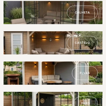
CALHETA
CASTELO
ELVAS
FARO