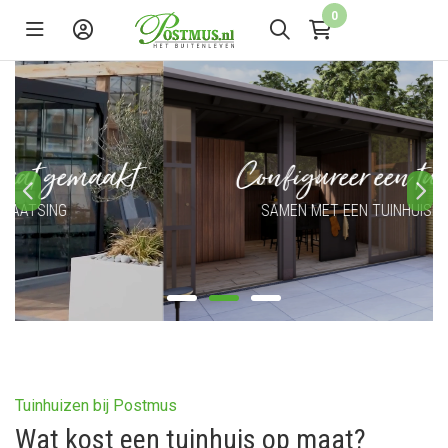
0
Configureer een tuinhuis
SAMEN MET EEN TUINHUISEXPERT
Tuinhuizen bij Postmus
Wat kost een tuinhuis op maat?