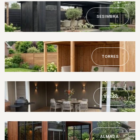
SESIMBRA
TORRES
VAGOS
ALMADA