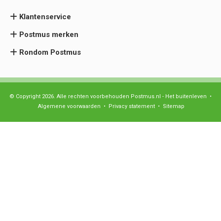
Klantenservice
Postmus merken
Rondom Postmus
© Copyright 2026. Alle rechten voorbehouden Postmus.nl - Het buitenleven •
Algemene voorwaarden
•
Privacy statement
•
Sitemap