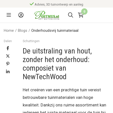
Advies, 3D tuinontwerp en aanleg
0
Home
/
Blogs
/
Onderhoudsvrij tuinmateriaal
Delen
Schuttingen
De uitstraling van hout,
zonder het onderhoud:
composiet van
NewTechWood
Het creëren van een prachtige tuin vereist
betrouwbare tuinmaterialen van hoge
kwaliteit. Dankzij ons ruime assortiment kan
iedereen het juiste materiaal voor de tuin bij