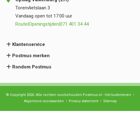
Torenvlietslaan 3
Vandaag open tot 17:00 uur
Route
|
Openingstijden
|
071 401 34 44
Klantenservice
Postmus merken
Rondom Postmus
© Copyright 2026. Alle rechten voorbehouden Postmus.nl - Het buitenleven •
Algemene voorwaarden
•
Privacy statement
•
Sitemap