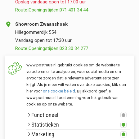
Opslag vandaag open tot 17:00 uur
Route
|
Openingstijden
|
071 401 34 44
Showroom Zwaanshoek
Hillegommerdijk 554
Vandaag open tot 17:30 uur
Route
|
Openingstijden
|
023 30 34 277
Opslag Valkenburg (ZH)
www.postmus.nl gebruikt cookies om de website te
Torenvlietslaan 3
verbeteren en te analyseren, voor social media en om
ervoor te zorgen dat je relevante advertenties te zien
Vandaag open tot 17:00 uur
krijgt. Als je meer wilt weten over deze cookies, klik dan
Route
|
Openingstijden
|
071 401 34 44
hier voor
ons cookie beleid
. Bij akkoord geef je
www.postmus.nl toestemming voor het gebruik van
cookies op onze website.
Klantenservice
Functioneel
Postmus merken
Statistieken
Rondom Postmus
Marketing