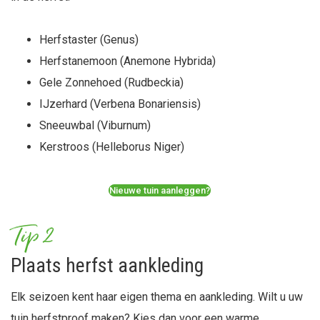
Herfstaster (Genus)
Herfstanemoon (Anemone Hybrida)
Gele Zonnehoed (Rudbeckia)
IJzerhard (Verbena Bonariensis)
Sneeuwbal (Viburnum)
Kerstroos (Helleborus Niger)
Nieuwe tuin aanleggen?
Tip 2
Plaats herfst aankleding
Elk seizoen kent haar eigen thema en aankleding. Wilt u uw
tuin herfstproof maken? Kies dan voor een warme