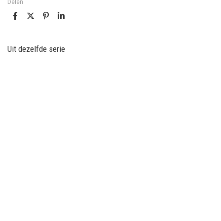
Delen
Uit dezelfde serie
KUNSTGRAS
Tuinmateriaal
De voordelen van kunstgras: waarom steeds