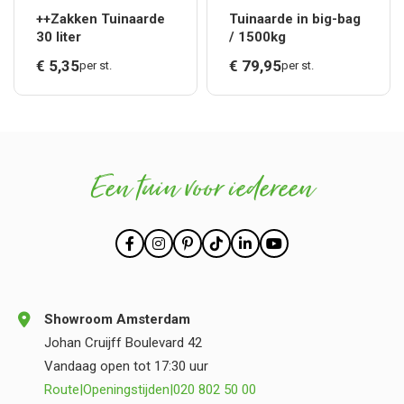
++Zakken Tuinaarde
Tuinaarde in big-bag
30 liter
/ 1500kg
€
5,
35
€
79,
95
per st.
per st.
Een tuin voor iedereen
Showroom Amsterdam
Johan Cruijff Boulevard 42
Vandaag open tot 17:30 uur
Route
|
Openingstijden
|
020 802 50 00