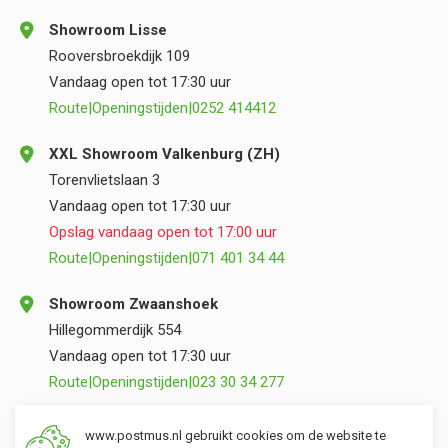
Showroom Lisse
Rooversbroekdijk 109
Vandaag open tot 17:30 uur
Route
|
Openingstijden
|
0252 414412
XXL Showroom Valkenburg (ZH)
Torenvlietslaan 3
Vandaag open tot 17:30 uur
Opslag vandaag open tot 17:00 uur
Route
|
Openingstijden
|
071 401 34 44
Showroom Zwaanshoek
Hillegommerdijk 554
Vandaag open tot 17:30 uur
Route
|
Openingstijden
|
023 30 34 277
Opslag Valkenburg (ZH)
www.postmus.nl gebruikt cookies om de website te