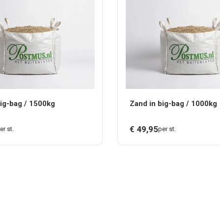
big-bag / 1500kg
Zand in big-bag / 1000kg
€
49,
95
er st.
per st.