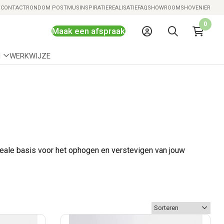
Snelle levering mogelijk
S
CONTACT
RONDOM POSTMUS
INSPIRATIE
REALISATIE
FAQ
SHOWROOMS
HOVENIER
0
Maak een afspraak
N
WERKWIJZE
deale basis voor het ophogen en verstevigen van jouw