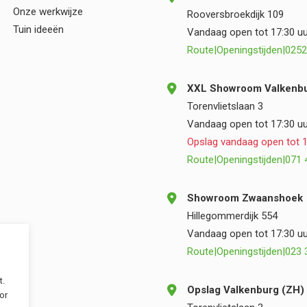
Onze werkwijze
Rooversbroekdijk 109
Tuin ideeën
Vandaag open tot 17:30 uu
Route
|
Openingstijden
|
0252
XXL Showroom Valkenbu
Torenvlietslaan 3
Vandaag open tot 17:30 uu
Opslag vandaag open tot 1
Route
|
Openingstijden
|
071 
Showroom Zwaanshoek
Hillegommerdijk 554
Vandaag open tot 17:30 uu
Route
|
Openingstijden
|
023 
t.
Opslag Valkenburg (ZH)
or