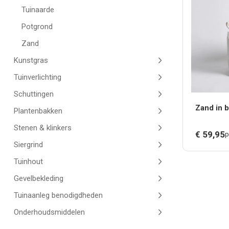
Tuinaarde
Potgrond
Zand
Kunstgras
Tuinverlichting
Schuttingen
Zand in 
Plantenbakken
Stenen & klinkers
€
59,
95
p
Siergrind
Tuinhout
Gevelbekleding
Tuinaanleg benodigdheden
Onderhoudsmiddelen