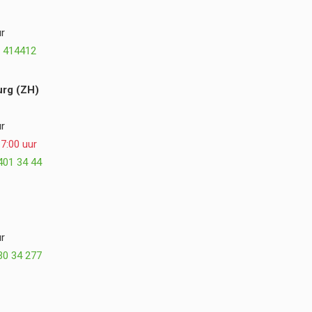
r
 414412
rg (ZH)
r
7:00 uur
401 34 44
r
30 34 277