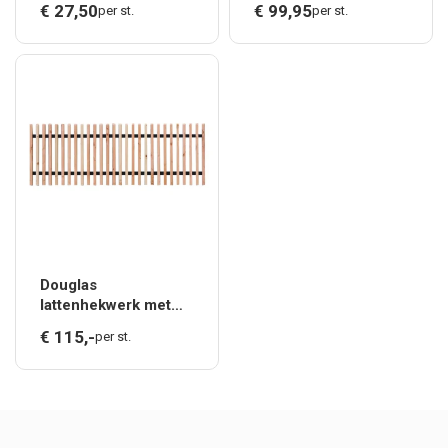
€
27,
50
€
99,
95
per st.
per st.
160 cm breed, groen
liggers, 180 x 60 cm,
geïmpregneerd.
onbehandeld.
Douglas
lattenhekwerk met
zwart gespoten
€
115,
-
per st.
liggers, 180 x 80 cm,
onbehandeld.