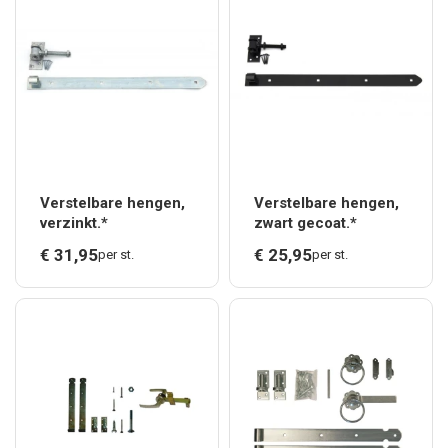
Verstelbare hengen,
Verstelbare hengen,
verzinkt.*
zwart gecoat.*
€
31,
95
€
25,
95
per st.
per st.