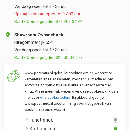
Vandaag open tot 17:30 uur
Opslag vandaag open tot 17:00 uur
Route
|
Openingstijden
|
071 401 34 44
Showroom Zwaanshoek
Hillegommerdijk 554
Vandaag open tot 17:30 uur
Route
|
Openingstijden
|
023 30 34 277
Opslag Valkenburg (ZH)
www.postmus.nl gebruikt cookies om de website te
Torenvlietslaan 3
verbeteren en te analyseren, voor social media en om
ervoor te zorgen dat je relevante advertenties te zien
Vandaag open tot 17:00 uur
krijgt. Als je meer wilt weten over deze cookies, klik dan
Route
|
Openingstijden
|
071 401 34 44
hier voor
ons cookie beleid
. Bij akkoord geef je
www.postmus.nl toestemming voor het gebruik van
cookies op onze website.
Klantenservice
Functioneel
Postmus merken
Statistieken