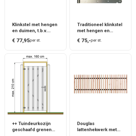
Klinkstel met hengen
Traditioneel klinkstel
en duimen, t.b.v.
met hengen en
houten deuren.*
duimen, t.b.v. houten
€
77,
95
€
75,
-
per st.
per st.
deuren en
hekpoorten.*
++ Tuindeurkozijn
Douglas
geschaafd grenen
lattenhekwerk met
met aanslaglat, max.
zwart gespoten