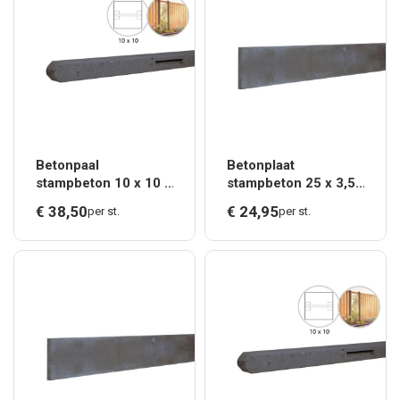
Betonpaal
Betonplaat
stampbeton 10 x 10 x
stampbeton 25 x 3,5
280 cm, antraciet
x 184 cm, antraciet.*
€
38,
50
€
24,
95
per st.
per st.
tussenpaal t.b.v.
recht scherm.*