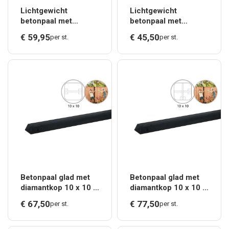
Lichtgewicht
Lichtgewicht
betonpaal met
betonpaal met
diamantkop ongecoat
diamantkop ongecoat
€
59,
95
€
45,
50
per st.
per st.
8,5x8,5x275 cm,
8,5x8,5x275 cm,
eindpaal, antraciet.*
eindpaal, grijs.*
Betonpaal glad met
Betonpaal glad met
diamantkop 10 x 10 x
diamantkop 10 x 10 x
190 cm, antraciet
280 cm, antraciet
€
67,
50
€
77,
50
per st.
per st.
gecoat, tussenpaal
gecoat, hoekpaal.*
t.b.v. scherm 90 cm
hoo