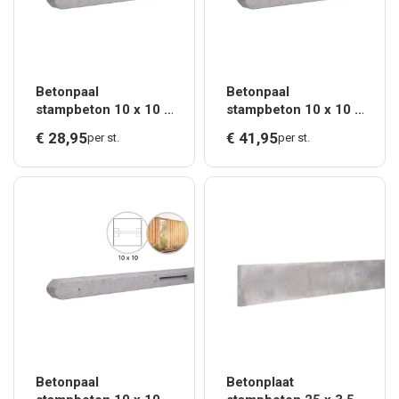
Betonpaal
Betonpaal
stampbeton 10 x 10 x
stampbeton 10 x 10 x
180 cm, grijs
310 cm, grijs
€
28,
95
€
41,
95
per st.
per st.
tussenpaal t.b.v.
tussenpaal t.b.v.
scherm 90 cm hoog.*
recht scherm met 2
betonplaten.*
Betonpaal
Betonplaat