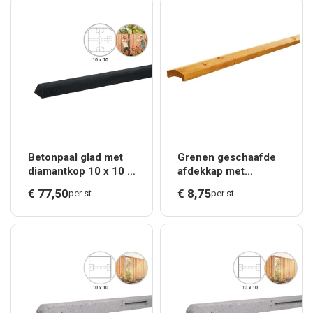
Betonpaal glad met
Grenen geschaafde
diamantkop 10 x 10 x
afdekkap met
280 cm, antraciet
sponning (6,2 cm)
€
77,
50
€
8,
75
per st.
per st.
gecoat, T-paal.*
3,5 x 8,5 x 235 cm
t.b.v. rechtscherm,
groen geïmpr