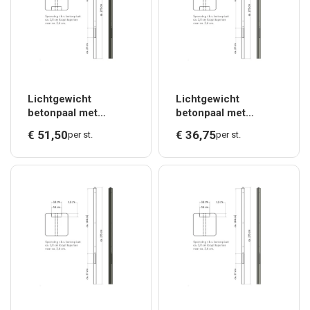
Lichtgewicht
Lichtgewicht
betonpaal met
betonpaal met
diamantkop ongecoat
diamantkop ongecoat
€
51,
50
€
36,
75
per st.
per st.
8,5x8,5x275 cm,
8,5x8,5x275 cm,
tussenpaal,
tussenpaal, grijs.*
antraciet.*