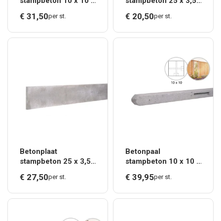
stampbeton 10 x 10 x
stampbeton 25 x 3,5
280 cm, grijs
x 184 cm, grijs.*
€
31,
50
€
20,
50
per st.
per st.
tussenpaal t.b.v.
recht scherm.*
Betonplaat
Betonpaal
stampbeton 25 x 3,5
stampbeton 10 x 10 x
x 225 cm, grijs.*
280 cm, grijs
€
27,
50
€
39,
95
per st.
per st.
hoekpaal t.b.v. recht
scherm.*