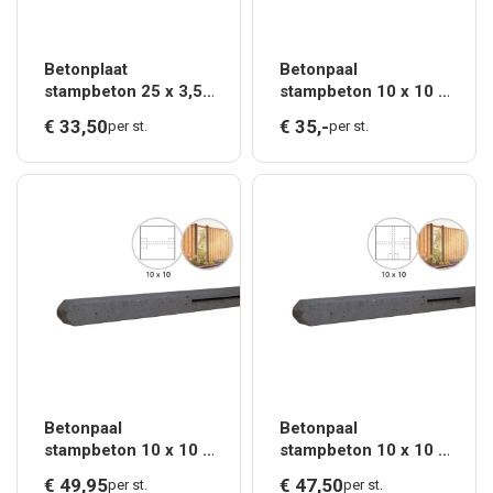
Betonplaat
Betonpaal
stampbeton 25 x 3,5
stampbeton 10 x 10 x
x 225 cm, antraciet.*
180 cm, antraciet
€
33,
50
€
35,
-
per st.
per st.
tussenpaal t.b.v.
scherm 90 cm hoog.*
Betonpaal
Betonpaal
stampbeton 10 x 10 x
stampbeton 10 x 10 x
310 cm, antraciet
280 cm, antraciet
€
49,
95
€
47,
50
per st.
per st.