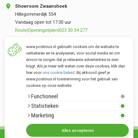
Showroom Zwaanshoek
Hillegommerdijk 554
Vandaag open tot 17:30 uur
Route
|
Openingstijden
|
023 30 34 277
Opslag Valkenburg (ZH)
www.postmus.nl gebruikt cookies om de website te
Torenvlietslaan 3
verbeteren en te analyseren, voor social media en om
ervoor te zorgen dat je relevante advertenties te zien
Vandaag open tot 17:00 uur
krijgt. Als je meer wilt weten over deze cookies, klik dan
Route
|
Openingstijden
|
071 401 34 44
hier voor
ons cookie beleid
. Bij akkoord geef je
www.postmus.nl toestemming voor het gebruik van
cookies op onze website.
Klantenservice
Functioneel
Postmus merken
Statistieken
Rondom Postmus
Marketing
Alles accepteren