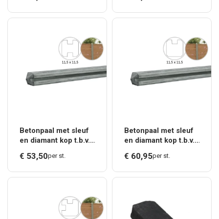
tussenpaal t.b.v.
hoekpaal t.b.v. recht
recht scherm met 2
scherm.*
betonplaten.*
Betonpaal met sleuf
Betonpaal met sleuf
en diamant kop t.b.v.
en diamant kop t.b.v.
schutting 11,5 x 11,5
schutting 11,5 x 11,5
€
53,
50
€
60,
95
per st.
per st.
x 278 cm, grijs
x 278 cm, grijs
tussenpaal, ongecoat
eindpaal, ongecoat.*