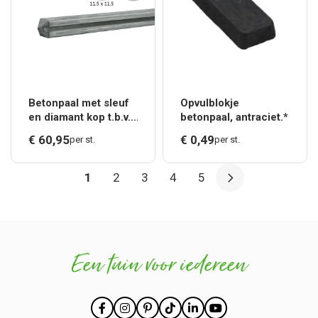
Betonpaal met sleuf
Opvulblokje
en diamant kop t.b.v.
betonpaal, antraciet.*
schutting 11,5 x 11,5
€
60,
95
€
0,
49
per st.
per st.
x 278 cm, grijs
hoekpaal, ongecoat.*
1
2
3
4
5
Een tuin voor iedereen