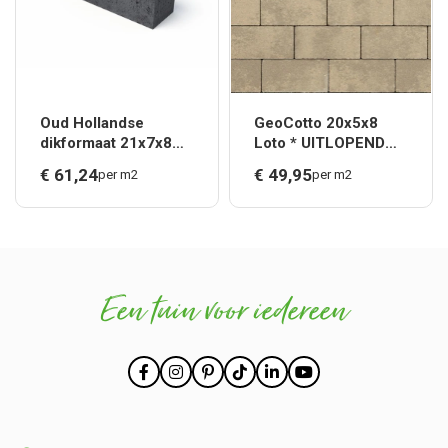
Oud Hollandse
GeoCotto 20x5x8
dikformaat 21x7x8
Loto * UITLOPEND
cm Antraciet *
wordt
€
61,
24
€
49,
95
per m2
per m2
GeoRetronPrivato
Haarzuilen WF 6 cm,
DF 6 cm en BKK 8 cm
Een tuin voor iedereen