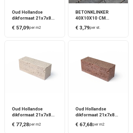
Oud Hollandse
BETONKLINKER
dikformaat 21x7x8
40X10X10 CM
cm Grijs *
GRIJS*
€
57,
09
€
3,
79
per m2
per st.
Oud Hollandse
Oud Hollandse
dikformaat 21x7x8
dikformaat 21x7x8
cm Creme *
cm Roodbruin *
€
77,
28
€
67,
68
per m2
per m2