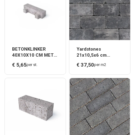
BETONKLINKER
Yardstones
40X10X10 CM MET
21x10,5x6 cm
NOKKEN GRIJS
Bourton
€
5,
65
€
37,
50
per st.
per m2