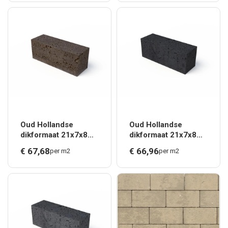
Oud Hollandse
Oud Hollandse
dikformaat 21x7x8
dikformaat 21x7x8
cm Taupe *
cm Carbon *
€
67,
68
€
66,
96
per m2
per m2