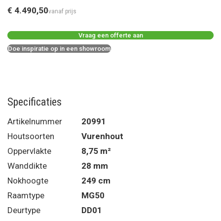
€ 4.490,50
vanaf prijs
Vraag een offerte aan
Doe inspiratie op in een showroom
Specificaties
Artikelnummer
20991
Houtsoorten
Vurenhout
Oppervlakte
8,75 m²
Wanddikte
28 mm
Nokhoogte
249 cm
Raamtype
MG50
Deurtype
DD01