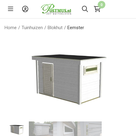
0
Home
/
Tuinhuizen
/
Blokhut
/
Eemster