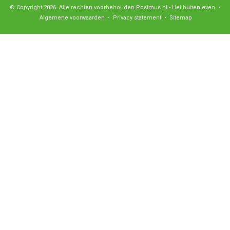
© Copyright 2026. Alle rechten voorbehouden Postmus.nl - Het buitenleven •
Algemene voorwaarden
•
Privacy statement
•
Sitemap