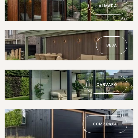
ALMADA
BEJÁ
CARVARO
COMPORTA