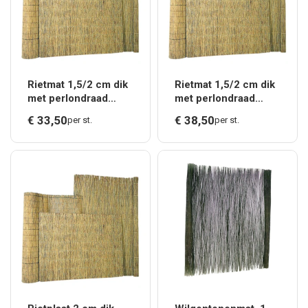
Rietmat 1,5/2 cm dik
Rietmat 1,5/2 cm dik
met perlondraad
met perlondraad
gebonden, 175 x 200
gebonden, 200 x 200
€
33,
50
€
38,
50
per st.
per st.
cm.*
cm.*