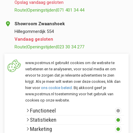
Opslag vandaag gesloten
Route
|
Openingstijden
|
071 401 34 44
Showroom Zwaanshoek
Hillegommerdijk 554
Vandaag gesloten
Route
|
Openingstijden
|
023 30 34 277
Opslag Valkenburg (ZH)
www.postmus.nl gebruikt cookies om de website te
Torenvlietslaan 3
verbeteren en te analyseren, voor social media en om
ervoor te zorgen dat je relevante advertenties te zien
Vandaag gesloten
krijgt. Als je meer wilt weten over deze cookies, klik dan
Route
|
Openingstijden
|
071 401 34 44
hier voor
ons cookie beleid
. Bij akkoord geef je
www.postmus.nl toestemming voor het gebruik van
cookies op onze website.
Klantenservice
Functioneel
Postmus merken
Statistieken
Rondom Postmus
Marketing