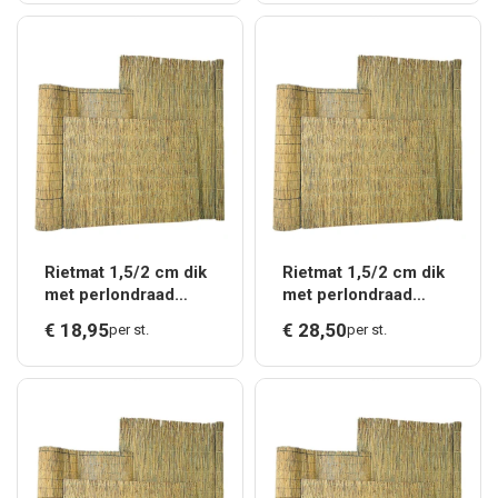
Rietmat 1,5/2 cm dik
Rietmat 1,5/2 cm dik
met perlondraad
met perlondraad
gebonden, 100 x 200
gebonden, 150 x 200
€
18,
95
€
28,
50
per st.
per st.
cm.*
cm.*