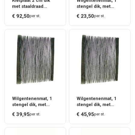
Rietplaat 2 cm dik
Wilgentenenmat, 1
met staaldraad
stengel dik, met
gevlochten, 200 x
staaldraad
€
92,
50
€
23,
50
per st.
per st.
200 cm.*
gevlochten 100 x 200
cm.*
Wilgentenenmat, 1
Wilgentenenmat, 1
stengel dik, met
stengel dik, met
staaldraad
staaldraad
€
39,
95
€
45,
95
per st.
per st.
gevlochten 175 x 200
gevlochten 200 x 200
cm.*
cm.*