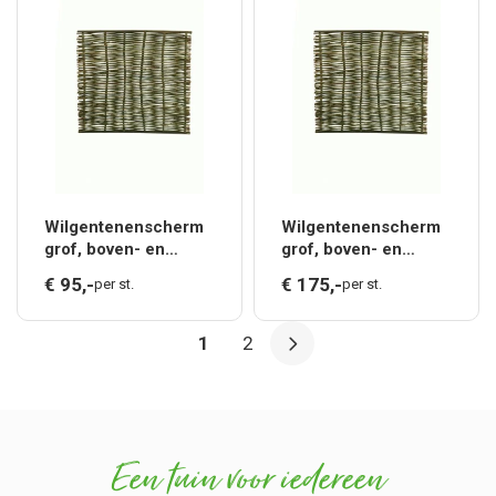
Wilgentenenscherm
Wilgentenenscherm
grof, boven- en
grof, boven- en
onderkant voorzien
onderkant voorzien
€
95,
-
€
175,
-
per st.
per st.
van latten, 90 x 180
van latten, 180 x 180
cm.*
cm.*
1
2
Een tuin voor iedereen