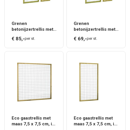
Grenen
Grenen
betonijzertrellis met
betonijzertrellis met
maas 7,5 x 7,5 cm, in
maas 7,5 x 7,5 cm, in
€
85,
-
€
69,
-
per st.
per st.
raamwerk 4,4 x 6,8
raamwerk 4,4 x 6,8
cm, 90 x 180 cm,
cm, 60 x 180 cm,
groen geïmpre
groen geïmpre
Eco gaastrellis met
Eco gaastrellis met
maas 7,5 x 7,5 cm, in
maas 7,5 x 7,5 cm, in
grenen raamwerk 4,5
grenen raamwerk 4,5