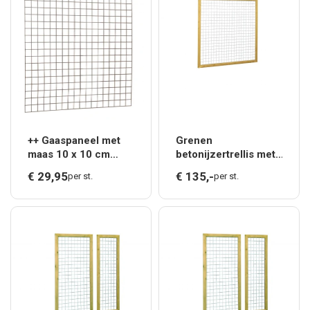
++ Gaaspaneel met
Grenen
maas 10 x 10 cm
betonijzertrellis met
stekloos, verzinkte
maas 7,5 x 7,5 cm, in
€
29,
95
€
135,
-
per st.
per st.
draad, 180 x 180 cm.
raamwerk 4,4 x 6,8
cm, 180 x 180 cm,
groen geïmpr