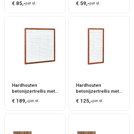
€
85,
-
€
59,
-
per st.
per st.
x 4,5 cm, 180 x 180
x 4,5 cm, 90 x 180
cm, groen geïmpreg
cm, groen geïmpregn
Hardhouten
Hardhouten
betonijzertrellis met
betonijzertrellis met
maas 7,5 x 7,5 cm, in
maas 7,5 x 7,5 cm, in
€
189,
-
€
125,
-
per st.
per st.
raamwerk 4,5 x 7,0
raamwerk 4,5 x 7,0
cm, 180 x 180 cm.*
cm, 90 x 180 cm.*