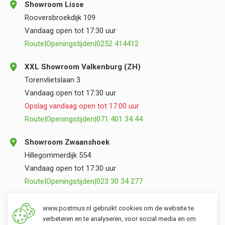
Showroom Lisse
Rooversbroekdijk 109
Vandaag open tot 17:30 uur
Route
|
Openingstijden
|
0252 414412
XXL Showroom Valkenburg (ZH)
Torenvlietslaan 3
Vandaag open tot 17:30 uur
Opslag vandaag open tot 17:00 uur
Route
|
Openingstijden
|
071 401 34 44
Showroom Zwaanshoek
Hillegommerdijk 554
Vandaag open tot 17:30 uur
Route
|
Openingstijden
|
023 30 34 277
Opslag Valkenburg (ZH)
www.postmus.nl gebruikt cookies om de website te
Torenvlietslaan 3
verbeteren en te analyseren, voor social media en om