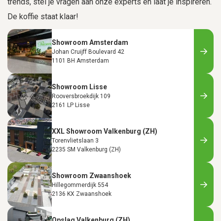
trends, stel je vragen aan onze experts en laat je inspireren.
De koffie staat klaar!
Showroom Amsterdam
Johan Cruijff Boulevard 42
1101 BH Amsterdam
Showroom Lisse
Rooversbroekdijk 109
2161 LP Lisse
XXL Showroom Valkenburg (ZH)
Torenvlietslaan 3
2235 SM Valkenburg (ZH)
Showroom Zwaanshoek
Hillegommerdijk 554
2136 KX Zwaanshoek
Opslag Valkenburg (ZH)