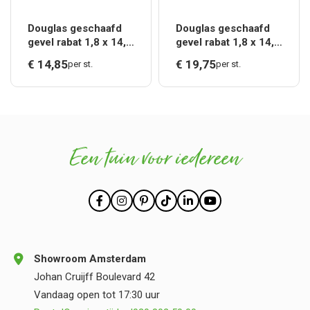
Douglas geschaafd
Douglas geschaafd
gevel rabat 1,8 x 14,5
gevel rabat 1,8 x 14,5
x 300 cm, groen
x 400 cm, groen
€
14,
85
€
19,
75
per st.
per st.
geïmpregneerd.*
geïmpregneerd.*
Een tuin voor iedereen
Showroom Amsterdam
Johan Cruijff Boulevard 42
Vandaag open tot 17:30 uur