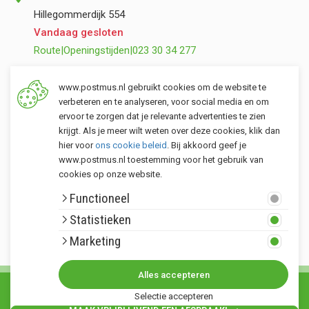
Hillegommerdijk 554
Vandaag gesloten
Route
|
Openingstijden
|
023 30 34 277
Opslag Valkenburg (ZH)
www.postmus.nl gebruikt cookies om de website te
Torenvlietslaan 3
verbeteren en te analyseren, voor social media en om
ervoor te zorgen dat je relevante advertenties te zien
Vandaag gesloten
krijgt. Als je meer wilt weten over deze cookies, klik dan
Route
|
Openingstijden
|
071 401 34 44
hier voor
ons cookie beleid
. Bij akkoord geef je
www.postmus.nl toestemming voor het gebruik van
cookies op onze website.
Klantenservice
Functioneel
Postmus merken
Statistieken
Rondom Postmus
Marketing
Alles accepteren
© Copyright 2026. Alle rechten voorbehouden Postmus.nl - Het buitenleven •
Selectie accepteren
Algemene voorwaarden
•
Privacy statement
•
Sitemap