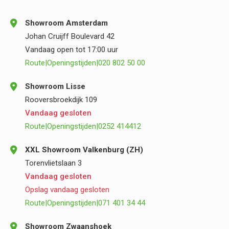
Showroom Amsterdam
Johan Cruijff Boulevard 42
Vandaag open tot 17:00 uur
Route
|
Openingstijden
|
020 802 50 00
Showroom Lisse
Rooversbroekdijk 109
Vandaag gesloten
Route
|
Openingstijden
|
0252 414412
XXL Showroom Valkenburg (ZH)
Torenvlietslaan 3
Vandaag gesloten
Opslag vandaag gesloten
Route
|
Openingstijden
|
071 401 34 44
Showroom Zwaanshoek