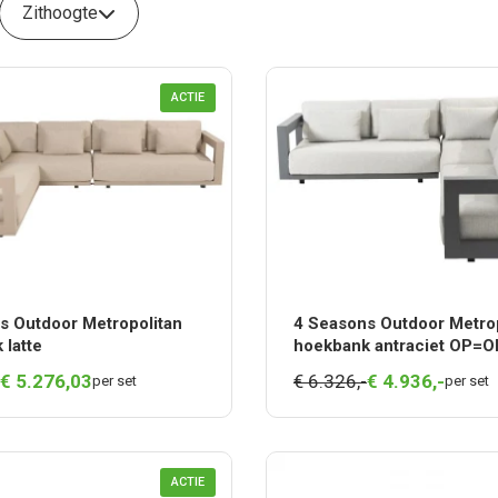
Zithoogte
ACTIE
s Outdoor Metropolitan
4 Seasons Outdoor Metrop
 latte
hoekbank antraciet OP=O
€
5.276,
03
€ 6.326,-
€
4.936,
-
per set
per set
ACTIE