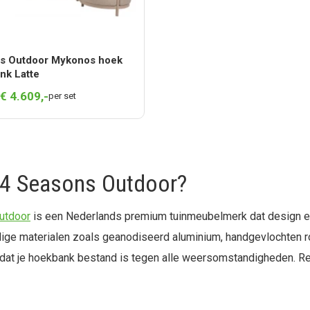
s Outdoor Mykonos hoek
nk Latte
€
4.609,
-
per set
 4 Seasons Outdoor?
utdoor
is een Nederlands premium tuinmeubelmerk dat design en
ge materialen zoals geanodiseerd aluminium, handgevlochten r
dat je hoekbank bestand is tegen alle weersomstandigheden. Regen,
esteert in dikke loungekussens en stevige frames, waardoor je 