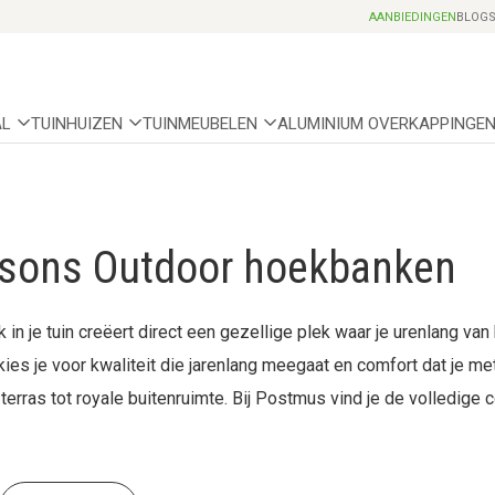
Professionele partnerhoveniers
AANBIEDINGEN
BLOG
AL
TUINHUIZEN
TUINMEUBELEN
ALUMINIUM OVERKAPPINGE
sons Outdoor hoekbanken
in je tuin creëert direct een gezellige plek waar je urenlang va
ies je voor kwaliteit die jarenlang meegaat en comfort dat je me
erras tot royale buitenruimte. Bij Postmus vind je de volledige 
n Amsterdam. Kom zitten, voel het verschil en ontdek welke opste