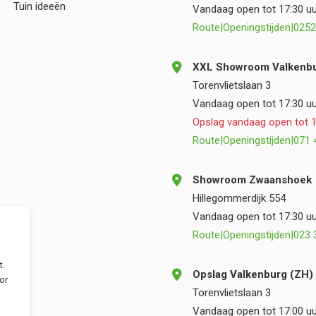
Tuin ideeën
Vandaag open tot 17:30 uu
Route
|
Openingstijden
|
0252
XXL Showroom Valkenbu
Torenvlietslaan 3
Vandaag open tot 17:30 uu
Opslag vandaag open tot 1
Route
|
Openingstijden
|
071 
Showroom Zwaanshoek
Hillegommerdijk 554
Vandaag open tot 17:30 uu
Route
|
Openingstijden
|
023 
t.
Opslag Valkenburg (ZH)
or
Torenvlietslaan 3
Vandaag open tot 17:00 uu