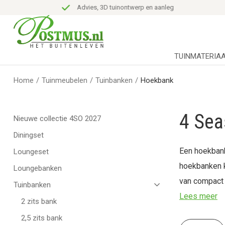
Advies, 3D tuinontwerp en aanleg
TUINMATERIA
Home
/
Tuinmeubelen
/
Tuinbanken
/
Hoekbank
4 Sea
Nieuwe collectie 4SO 2027
Diningset
Een hoekbank 
Loungeset
hoekbanken k
Loungebanken
van compact t
Tuinbanken
Zwaanshoek e
Lees meer
2 zits bank
2,5 zits bank