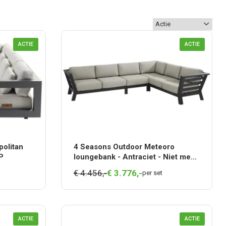
ACTIE
ACTIE
olitan
4 Seasons Outdoor Meteoro
P
loungebank - Antraciet - Niet meer
leverbaar
€ 4.456,-
€
3.776,
-
per set
ACTIE
ACTIE