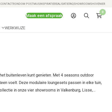
Snelle levering mogelijk
S
CONTACT
RONDOM POSTMUS
INSPIRATIE
REALISATIE
FAQ
SHOWROOMS
HOVENIER
0
Maak een afspraak
N
WERKWIJZE
n het buitenleven kunt genieten. Met 4 seasons outdoor
teen voelt. Deze modulaire loungesets passen in elke tuin,
collectie in onze vier showrooms in Valkenburg, Lisse,
lling perfect bij jouw tuin past.