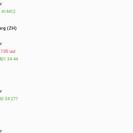
r
 414412
rg (ZH)
r
7:00 uur
401 34 44
r
30 34 277
r