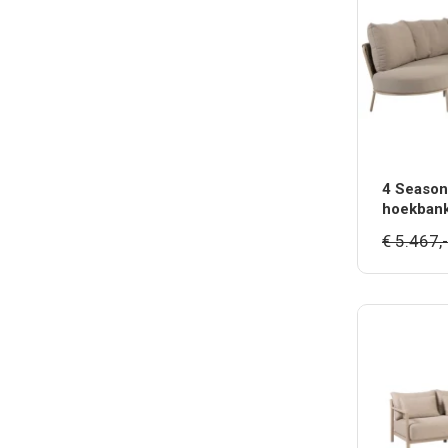
4 Season
hoekbank
€ 5.467,-