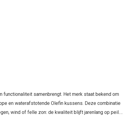
 functionaliteit samenbrengt. Het merk staat bekend om
ope en waterafstotende Olefin kussens. Deze combinatie
 wind of felle zon: de kwaliteit blijft jarenlang op peil.
optimaal comfort ervaart tijdens lange zomeravonden in de