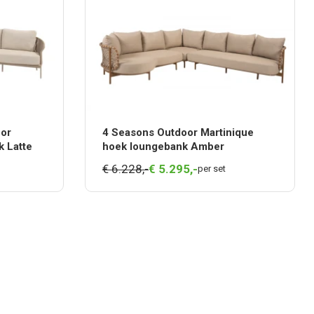
oor
4 Seasons Outdoor Martinique
 Latte
hoek loungebank Amber
€ 6.228,-
€
5.295,
-
per set