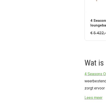
4 Season
loungeba
€ 5.422,-
Wat is
4 Seasons O
weerbestendi
zorgt ervoor 
Het merk inv
Lees meer
tuin.