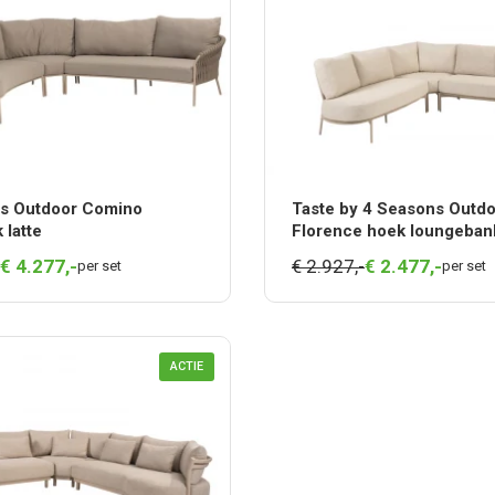
s Outdoor Comino
Taste by 4 Seasons Outd
 latte
Florence hoek loungebank
€
4.277,
-
€ 2.927,-
€
2.477,
-
per set
per set
ACTIE