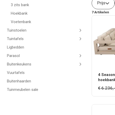
Prijs
3 zits bank
7
Artikelen
Hoekbank
Voetenbank
Tuinstoelen
Tuintafels
Ligbedden
Parasol
Buitenkeukens
Vuurtafels
4 Season
hoekbank
Buitenhaarden
€
6.236,
-
Tuinmeubelen sale