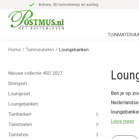
Advies, 3D tuinontwerp en aanleg
TUINMATERIA
Home
/
Tuinmeubelen
/
Loungebanken
Loung
Nieuwe collectie 4SO 2027
Diningset
Ben je op zo
Loungeset
Nederlandse 
Loungebanken
loungebanken
Tuinbanken
Lees meer
Tuinstoelen
Tuintafels