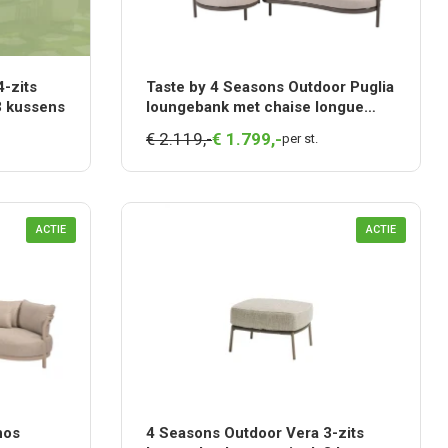
-zits
Taste by 4 Seasons Outdoor Puglia
3 kussens
loungebank met chaise longue
Terre
€ 2.119,-
€
1.799,
-
per st.
ACTIE
ACTIE
nos
4 Seasons Outdoor Vera 3-zits