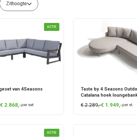
Zithoogte
ACTIE
ngeset van 4Seasons
Taste by 4 Seasons Outd
Catalana hoek loungeban
chaise lounge Cloud OP
€
2.868,
-
€ 2.289,-
€
1.949,
-
per set
per st.
ACTIE