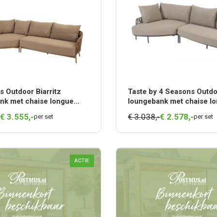
s Outdoor Biarritz
Taste by 4 Seasons Outd
nk met chaise longue
loungebank met chaise l
Terre
€
3.555,
-
€ 3.038,-
€
2.578,
-
per set
per set
ACTIE