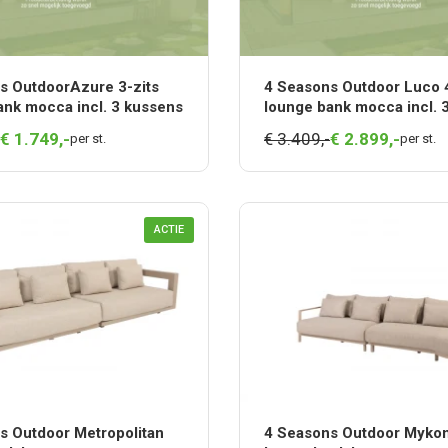
s OutdoorAzure 3-zits
4 Seasons Outdoor Luco 4
ank mocca incl. 3 kussens
lounge bank mocca incl. 
€
1.749,
-
€ 3.409,-
€
2.899,
-
per st.
per st.
ACTIE
s Outdoor Metropolitan
4 Seasons Outdoor Myko