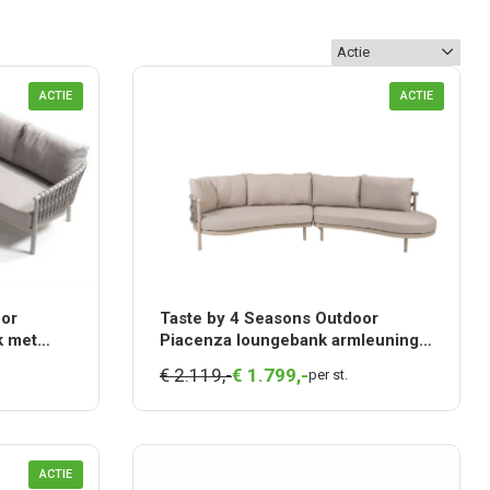
ACTIE
ACTIE
oor
Taste by 4 Seasons Outdoor
k met
Piacenza loungebank armleuning
=OP
rechts en links zonder armleuning
€ 2.119,-
€
1.799,
-
per st.
ACTIE