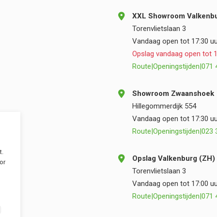
XXL Showroom Valkenbu
Torenvlietslaan 3
Vandaag open tot 17:30 uu
Opslag vandaag open tot 1
Route
|
Openingstijden
|
071 
Showroom Zwaanshoek
Hillegommerdijk 554
Vandaag open tot 17:30 uu
Route
|
Openingstijden
|
023 
t.
Opslag Valkenburg (ZH)
or
Torenvlietslaan 3
Vandaag open tot 17:00 uu
Route
|
Openingstijden
|
071 