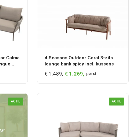
oor Calma
4 Seasons Outdoor Coral 3-zits
ongue
lounge bank spicy incl. kussens
€ 1.489,-
€
1.269,
-
per st.
ACTIE
ACTIE