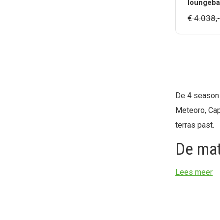
loungeba
€ 4.038,-
De 4 season 
Meteoro, Cap
terras past.
De mat
Lees meer