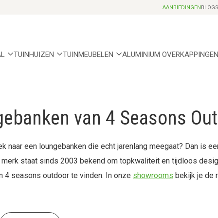
Professionele partnerhoveniers
AANBIEDINGEN
BLOG
AL
TUINHUIZEN
TUINMEUBELEN
ALUMINIUM OVERKAPPINGE
ebanken van 4 Seasons Out
ek naar een loungebanken die echt jarenlang meegaat? Dan is ee
merk staat sinds 2003 bekend om topkwaliteit en tijdloos desig
 4 seasons outdoor te vinden. In onze
showrooms
bekijk je de 