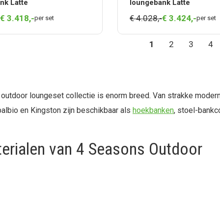
nk Latte
loungebank Latte
€
3.418,
-
€ 4.028,-
€
3.424,
-
per set
per set
1
2
3
4
outdoor loungeset collectie is enorm breed. Van strakke modern
albio en Kingston zijn beschikbaar als
hoekbanken
, stoel-bankc
erialen van 4 Seasons Outdoor