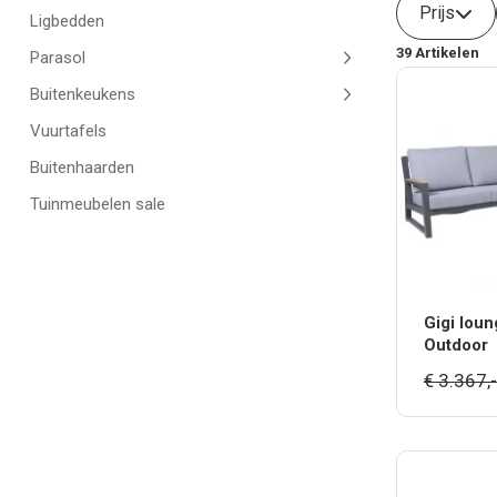
Prijs
Ligbedden
39
Artikelen
Parasol
Buitenkeukens
Vuurtafels
Buitenhaarden
Tuinmeubelen sale
Gigi lou
Outdoor
€ 3.367,-