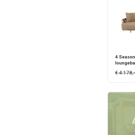
4 Season
loungeba
Amber
€ 4.178,-