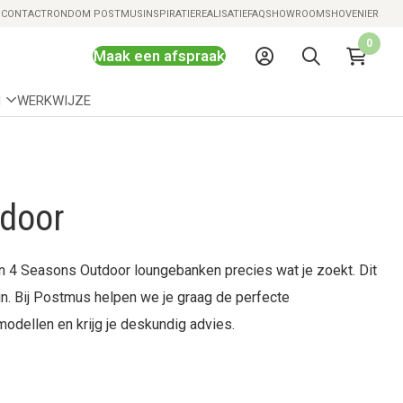
Snelle levering mogelijk
S
CONTACT
RONDOM POSTMUS
INSPIRATIE
REALISATIE
FAQ
SHOWROOMS
HOVENIER
0
Maak een afspraak
N
WERKWIJZE
door
n 4 Seasons Outdoor loungebanken precies wat je zoekt. Dit
n. Bij Postmus helpen we je graag de perfecte
modellen en krijg je deskundig advies.