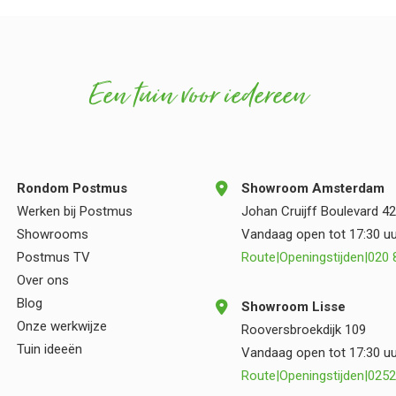
Een tuin voor iedereen
Rondom Postmus
Showroom Amsterdam
Werken bij Postmus
Johan Cruijff Boulevard 42
Showrooms
Vandaag open tot 17:30 uu
Postmus TV
Route
|
Openingstijden
|
020 
Over ons
Blog
Showroom Lisse
Onze werkwijze
Rooversbroekdijk 109
Tuin ideeën
Vandaag open tot 17:30 uu
Route
|
Openingstijden
|
0252