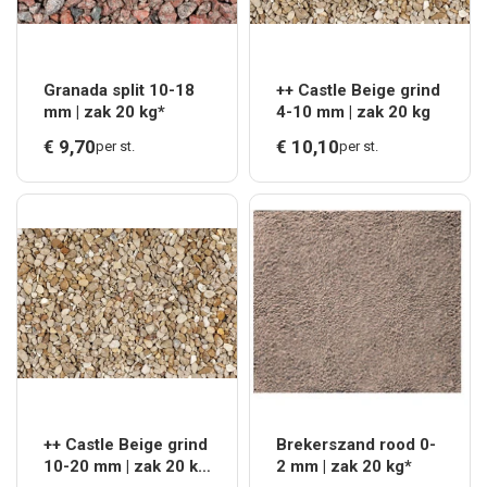
Granada split 10-18
++ Castle Beige grind
mm | zak 20 kg*
4-10 mm | zak 20 kg
€
9,
70
€
10,
10
per st.
per st.
++ Castle Beige grind
Brekerszand rood 0-
10-20 mm | zak 20 kg
2 mm | zak 20 kg*