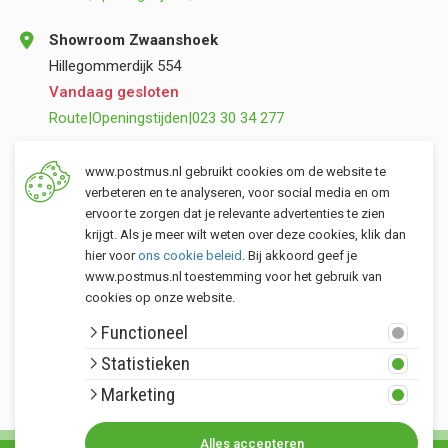
Showroom Zwaanshoek
Hillegommerdijk 554
Vandaag gesloten
Route
|
Openingstijden
|
023 30 34 277
Opslag Valkenburg (ZH)
www.postmus.nl gebruikt cookies om de website te
Torenvlietslaan 3
verbeteren en te analyseren, voor social media en om
ervoor te zorgen dat je relevante advertenties te zien
Vandaag gesloten
krijgt. Als je meer wilt weten over deze cookies, klik dan
Route
|
Openingstijden
|
071 401 34 44
hier voor
ons cookie beleid
. Bij akkoord geef je
www.postmus.nl toestemming voor het gebruik van
cookies op onze website.
Klantenservice
Functioneel
Postmus merken
Statistieken
Rondom Postmus
Marketing
Alles accepteren