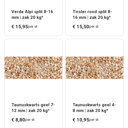
Verde Alpi split 8-16
Tiroler rood split 8-
mm | zak 20 kg*
16 mm | zak 20 kg*
€
15,
95
€
15,
50
per st.
per st.
Taunuskwarts geel 7-
Taunuskwarts geel 4-
12 mm | zak 20 kg*
8 mm | zak 20 kg*
€
8,
80
€
10,
95
per st.
per st.