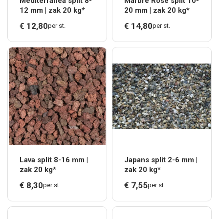
Mediterranea split 8-
Marbre Rose split 10-
12 mm | zak 20 kg*
20 mm | zak 20 kg*
€
12,
80
€
14,
80
per st.
per st.
Lava split 8-16 mm |
Japans split 2-6 mm |
zak 20 kg*
zak 20 kg*
€
8,
30
€
7,
55
per st.
per st.