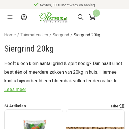
Advies, 3D tuinontwerp en aanleg
0
Home
/
Tuinmaterialen
/
Siergrind
/
Siergrind 20kg
Siergrind 20kg
Heeft u een klein aantal grind & split nodig? Dan haalt u het
best één of meerdere zakken van 20kg in huis. Hiermee
kunt u bijvoorbeeld een bloembak vullen ter decoratie. In
onze opslag hebben we een ruim assortiment aan grind &
Lees meer
split. U kunt deze hier zelf direct uitzoeken en gemakkelijk
84
Artikelen
Filter
mee naar huis nemen.