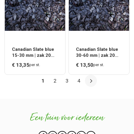
Canadian Slate blue
Canadian Slate blue
15-30 mm | zak 20
30-60 mm | zak 20
kg*
kg*
€
13,
35
€
13,
50
per st.
per st.
1
2
3
4
Een tuin voor iedereen