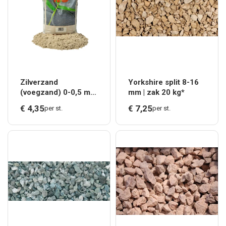
Zilverzand
Yorkshire split 8-16
(voegzand) 0-0,5 mm
mm | zak 20 kg*
| zak 20 kg*
€
4,
35
€
7,
25
per st.
per st.