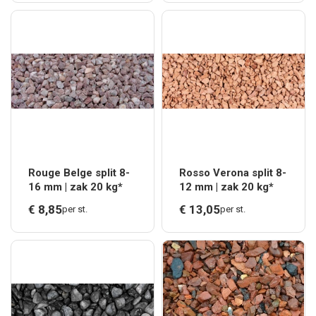
Rouge Belge split 8-
Rosso Verona split 8-
16 mm | zak 20 kg*
12 mm | zak 20 kg*
€
8,
85
€
13,
05
per st.
per st.