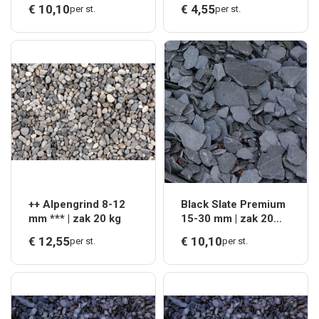
VERWACHT WEEK
€
10,
10
€
4,
55
per st.
per st.
33/34
++ Alpengrind 8-12
Black Slate Premium
mm *** | zak 20 kg
15-30 mm | zak 20
kg*
€
12,
55
€
10,
10
per st.
per st.