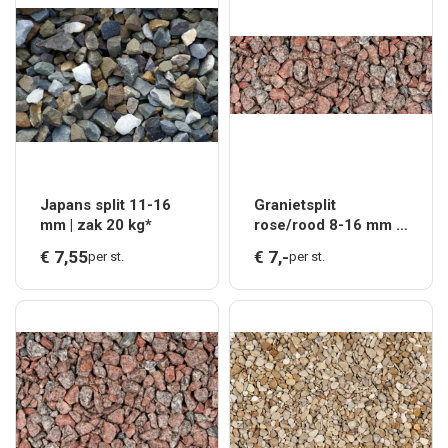
Japans split 11-16
Granietsplit
mm | zak 20 kg*
rose/rood 8-16 mm |
zak 20 kg*
€
7,
55
€
7,
-
per st.
per st.