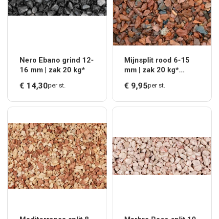
Nero Ebano grind 12-
Mijnsplit rood 6-15
16 mm | zak 20 kg*
mm | zak 20 kg*
OP=OP / INFORMEER
€
14,
30
€
9,
95
per st.
per st.
NAAR DE VOORRAAD