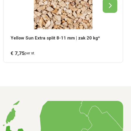
Yellow Sun Extra split 8-11 mm | zak 20 kg*
€
7,
75
per st.