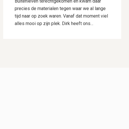
Buitenleven terechtgekomen en kwam daar
precies de materialen tegen waar we al lange
tijd naar op zoek waren. Vanaf dat moment viel
alles mooi op zijn plek. Dirk heeft ons
uitstekend geholpen met het uitwerken van ons
ontwerp. Hij dacht goed mee, gaf deskundig
advies en wist onze wensen perfect te
vertalen naar een plan waar we direct
enthousiast over waren. Daarnaast heeft hij
voor ons de samenwerking met Hogewoning
Hoveniers geregeld, waardoor het hele traject
soepel verliep. De mannen van Hogewoning
Hoveniers waren vervolgens de kers op de
taart. Wat een vaklui! Er werd hard gewerkt,
alles werd netjes uitgevoerd en er was veel
aandacht voor detail. Je merkt dat kwaliteit
voor hen vanzelfsprekend is. Het eindresultaat
is precies zoals we het voor ogen hadden,