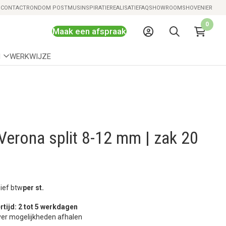
Snelle levering mogelijk
S
CONTACT
RONDOM POSTMUS
INSPIRATIE
REALISATIE
FAQ
SHOWROOMS
HOVENIER
0
Maak een afspraak
N
WERKWIJZE
erona split 8-12 mm | zak 20
sief btw
per st.
rtijd: 2 tot 5 werkdagen
er mogelijkheden afhalen