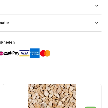
matie
ijkheden