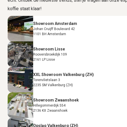
echt. Ontdek de nieuwste trends, stel je vragen aan onze expe
koffie staat klaar!
Showroom Amsterdam
Johan Cruijff Boulevard 42
1101 BH Amsterdam
Showroom Lisse
Rooversbroekdijk 109
2161 LP Lisse
XXL Showroom Valkenburg (ZH)
Torenvlietslaan 3
2235 SM Valkenburg (ZH)
Showroom Zwaanshoek
Hillegommerdijk 554
2136 KX Zwaanshoek
Opslag Valkenburg (ZH)