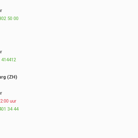
misschien zelfs nog beter. We kijken met veel
r
plezier terug op de samenwerking en kunnen
802 50 00
Postmus Het Buitenleven, Dirk en Hogewoning
Hoveniers van harte aanbevelen. ⭐⭐⭐⭐⭐
r
 414412
rg (ZH)
r
2:00 uur
401 34 44