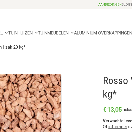
Professionele partnerhoveniers
AANBIEDINGEN
BLOG
AL
TUINHUIZEN
TUINMEUBELEN
ALUMINIUM OVERKAPPINGE
 | zak 20 kg*
Rosso V
kg*
€
13
,
05
inclu
Verwachte leve
Of
informeer
ov