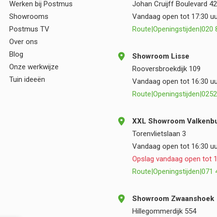
Werken bij Postmus
Johan Cruijff Boulevard 42
samenwerking.
Showrooms
Vandaag open tot 17:30 uu
Postmus TV
Route
|
Openingstijden
|
020 
Over ons
Blog
Showroom Lisse
Onze werkwijze
Rooversbroekdijk 109
Tuin ideeën
Vandaag open tot 16:30 uu
Route
|
Openingstijden
|
0252
XXL Showroom Valkenbu
Torenvlietslaan 3
Vandaag open tot 16:30 uu
Opslag vandaag open tot 1
Route
|
Openingstijden
|
071 
Showroom Zwaanshoek
Hillegommerdijk 554