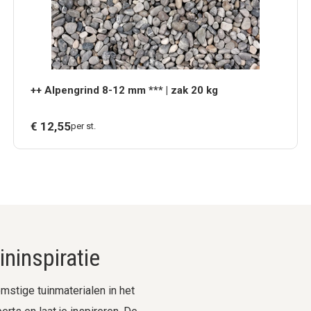
++ Alpengrind 8-12 mm *** | zak 20 kg
€
12,
55
per st.
ninspiratie
stige tuinmaterialen in het