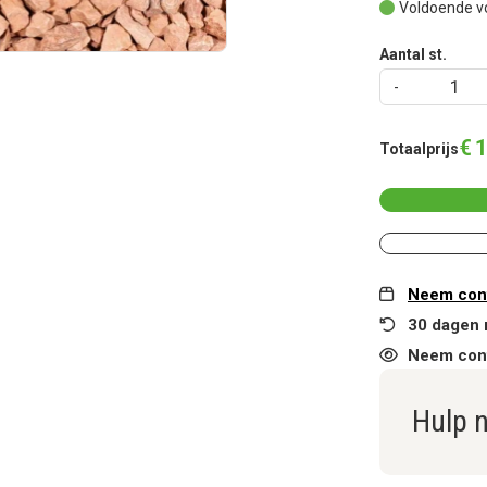
Voldoende v
Aantal st.
€
1
Totaalprijs
Neem cont
30 dagen 
Neem cont
Hulp 