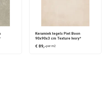
n
Keramiek tegels Piet Boon
*
90x90x3 cm Texture Ivory*
€
89,
-
per m2