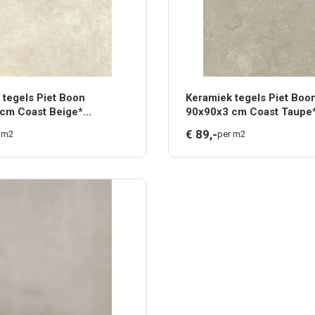
 tegels Piet Boon
Keramiek tegels Piet Boo
cm Coast Beige*
90x90x3 cm Coast Taupe
T WEEK 31/33 (tgn
€
89,
-
 m2
per m2
w32)