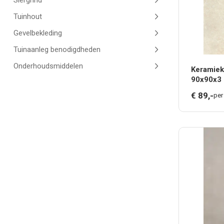
Siergrind
Tuinhout
Gevelbekleding
Tuinaanleg benodigdheden
Onderhoudsmiddelen
Keramiek
90x90x3 
VERWACH
€
89,
-
per
sluiting 