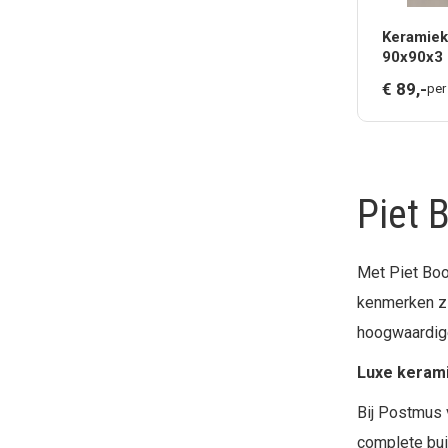
Keramiek
90x90x3 
€
89,
-
per
Piet 
Met Piet Boo
kenmerken zic
hoogwaardige
Luxe kerami
Bij Postmus v
complete buit