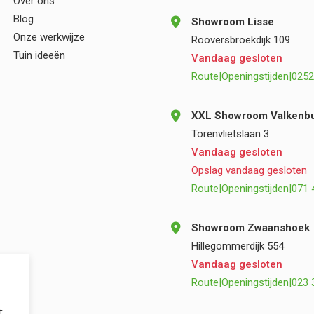
Over ons
Blog
Showroom Lisse
Onze werkwijze
Rooversbroekdijk 109
Tuin ideeën
Vandaag gesloten
Route
|
Openingstijden
|
0252
XXL Showroom Valkenbu
Torenvlietslaan 3
Vandaag gesloten
Opslag vandaag gesloten
Route
|
Openingstijden
|
071 
Showroom Zwaanshoek
Hillegommerdijk 554
Vandaag gesloten
Route
|
Openingstijden
|
023 
t.