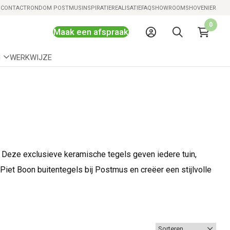
Snelle levering mogelijk
S
CONTACT
RONDOM POSTMUS
INSPIRATIE
REALISATIE
FAQ
SHOWROOMS
HOVENIER
0
Maak een afspraak
N
WERKWIJZE
 Deze exclusieve keramische tegels geven iedere tuin,
t Piet Boon buitentegels bij Postmus en creëer een stijlvolle