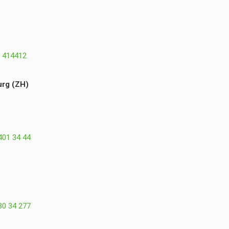
 414412
rg (ZH)
401 34 44
30 34 277