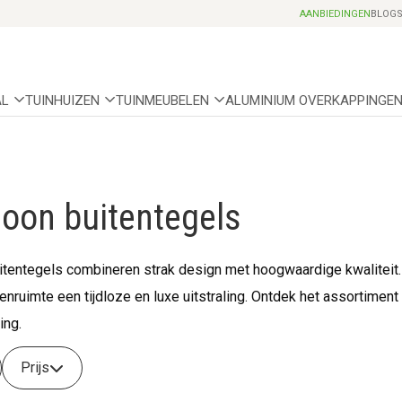
Professionele partnerhoveniers
AANBIEDINGEN
BLOG
AL
TUINHUIZEN
TUINMEUBELEN
ALUMINIUM OVERKAPPINGE
Boon buitentegels
itentegels combineren strak design met hoogwaardige kwaliteit.
tenruimte een tijdloze en luxe uitstraling. Ontdek het assortimen
ing.
Prijs