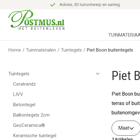
Advies, 3D tuinontwerp en aanleg
TUINMATERIA
Home
/
Tuinmaterialen
/
Tuintegels
/
Piet Boon buitentegels
Piet 
Tuintegels
Ceratrendz
Piet Boon bu
LIVV
terras of bui
Betontegel
buitenomgev
Balkontegels 2cm
GeoCeramica®
Maat
Keramische tuintegel
7
Artikelen