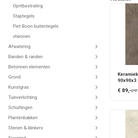
Opritbestrating
Staptegels
Piet Boon buitentegels
vtwonen
Afwatering
Banden & randen
Betonnen elementen
Keramiek
Grond
90x90x3 
Kunstgras
€
89,
-
per
Tuinverlichting
Schuttingen
Plantenbakken
Stenen & klinkers