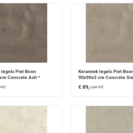
 tegels Piet Boon
Keramiek tegels Piet Boo
cm Concrete Ash *
90x90x3 cm Concrete Sm
€
89,
-
 m2
per m2