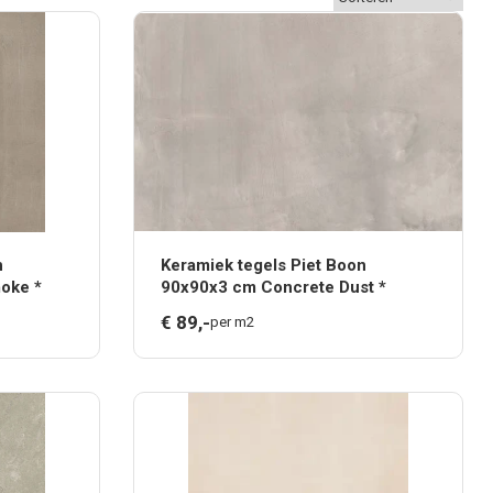
n
Keramiek tegels Piet Boon
oke *
90x90x3 cm Concrete Dust *
€
89,
-
per m2