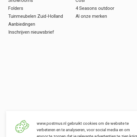
Showrooms
Cosi
Folders
4 Seasons outdoor
Tuinmeubelen Zuid-Holland
Al onze merken
Aanbiedingen
Inschrijven nieuwsbrief
www.postmus.nl gebruikt cookies om de website te
verbeteren en te analyseren, voor social media en om
ervoor te zorgen dat je relevante advertenties te zien krijg