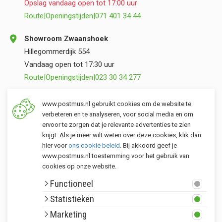
Opslag vandaag open tot 17:00 uur
Route
|
Openingstijden
|
071 401 34 44
Showroom Zwaanshoek
Hillegommerdijk 554
Vandaag open tot 17:30 uur
Route
|
Openingstijden
|
023 30 34 277
Opslag Valkenburg (ZH)
www.postmus.nl gebruikt cookies om de website te
Torenvlietslaan 3
verbeteren en te analyseren, voor social media en om
ervoor te zorgen dat je relevante advertenties te zien
Vandaag open tot 17:00 uur
krijgt. Als je meer wilt weten over deze cookies, klik dan
Route
|
Openingstijden
|
071 401 34 44
hier voor
ons cookie beleid
. Bij akkoord geef je
www.postmus.nl toestemming voor het gebruik van
cookies op onze website.
Klantenservice
Functioneel
Postmus merken
Statistieken
Rondom Postmus
Marketing