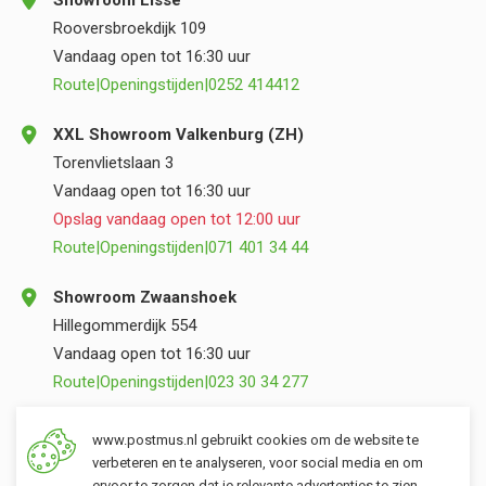
Showroom Lisse
Rooversbroekdijk 109
Vandaag open tot 16:30 uur
Route
|
Openingstijden
|
0252 414412
XXL Showroom Valkenburg (ZH)
Torenvlietslaan 3
Vandaag open tot 16:30 uur
Opslag vandaag open tot 12:00 uur
Route
|
Openingstijden
|
071 401 34 44
Showroom Zwaanshoek
Hillegommerdijk 554
Vandaag open tot 16:30 uur
Route
|
Openingstijden
|
023 30 34 277
Opslag Valkenburg (ZH)
www.postmus.nl gebruikt cookies om de website te
Torenvlietslaan 3
verbeteren en te analyseren, voor social media en om
ervoor te zorgen dat je relevante advertenties te zien