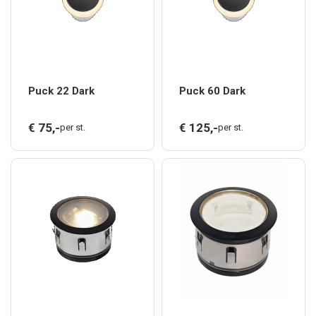
Puck 22 Dark
Puck 60 Dark
€
75,
-
€
125,
-
per st.
per st.