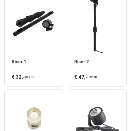
Riser 1
Riser 2
€
32,
-
€
47,
-
per st.
per st.