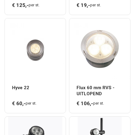
€
125,
-
€
19,
-
per st.
per st.
Hyve 22
Flux 60 mm RVS -
UITLOPEND
€
60,
-
€
106,
-
per st.
per st.