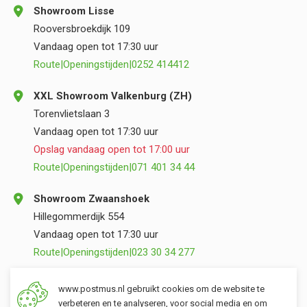
Showroom Lisse
Rooversbroekdijk 109
Vandaag open tot 17:30 uur
Route
|
Openingstijden
|
0252 414412
XXL Showroom Valkenburg (ZH)
Torenvlietslaan 3
Vandaag open tot 17:30 uur
Opslag vandaag open tot 17:00 uur
Route
|
Openingstijden
|
071 401 34 44
Showroom Zwaanshoek
Hillegommerdijk 554
Vandaag open tot 17:30 uur
Route
|
Openingstijden
|
023 30 34 277
Opslag Valkenburg (ZH)
www.postmus.nl gebruikt cookies om de website te
Torenvlietslaan 3
verbeteren en te analyseren, voor social media en om