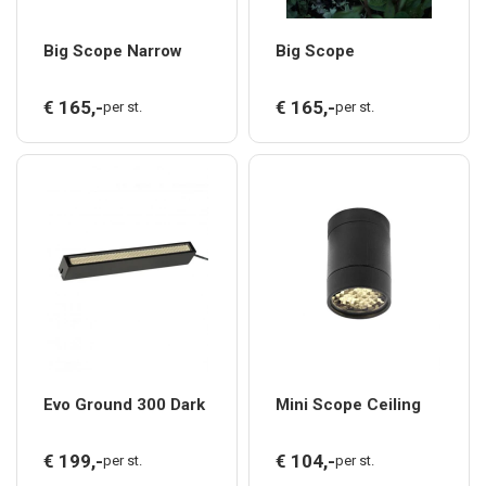
Big Scope Narrow
Big Scope
€
165,
-
€
165,
-
per st.
per st.
Evo Ground 300 Dark
Mini Scope Ceiling
€
199,
-
€
104,
-
per st.
per st.