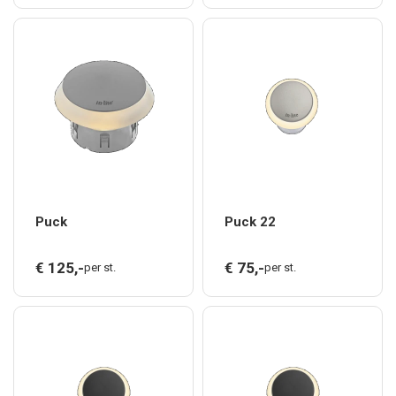
Puck
Puck 22
€
125,
-
€
75,
-
per st.
per st.