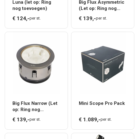
Luna (let op: Ring
Big Flux Asymmetric
nog toevoegen)
(Let op: Ring nog
toevoegen)
€
124,
-
€
139,
-
per st.
per st.
Big Flux Narrow (Let
Mini Scope Pro Pack
op: Ring nog
toevoegen)
€
139,
-
€
1.089,
-
per st.
per st.