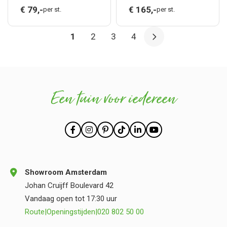
DRIVER 1bij)
DRIVER bij)
€
79,
-
€
165,
-
per st.
per st.
1
2
3
4
Een tuin voor iedereen
Showroom Amsterdam
Johan Cruijff Boulevard 42
Vandaag open tot 17:30 uur
Route
|
Openingstijden
|
020 802 50 00