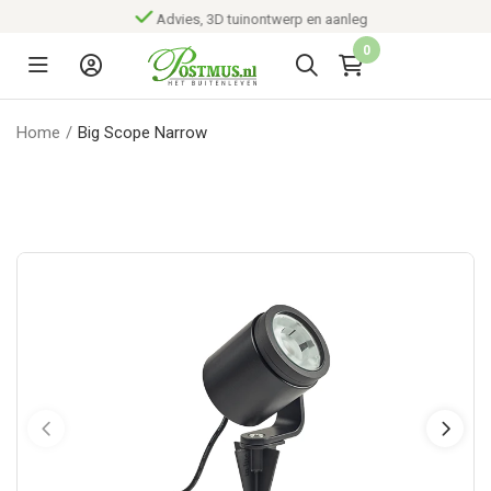
Advies, 3D tuinontwerp en aanleg
0
Home
/
Big Scope Narrow