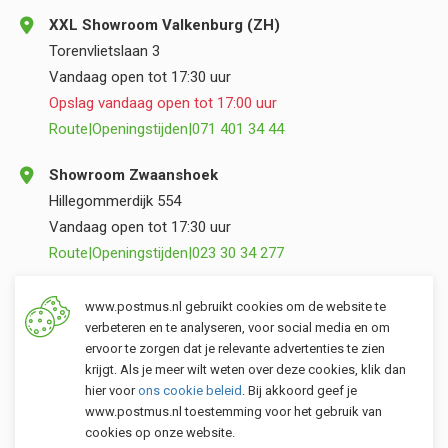
XXL Showroom Valkenburg (ZH)
Torenvlietslaan 3
Vandaag open tot 17:30 uur
Opslag vandaag open tot 17:00 uur
Route
|
Openingstijden
|
071 401 34 44
Showroom Zwaanshoek
Hillegommerdijk 554
Vandaag open tot 17:30 uur
Route
|
Openingstijden
|
023 30 34 277
Opslag Valkenburg (ZH)
www.postmus.nl gebruikt cookies om de website te
Torenvlietslaan 3
verbeteren en te analyseren, voor social media en om
ervoor te zorgen dat je relevante advertenties te zien
Vandaag open tot 17:00 uur
krijgt. Als je meer wilt weten over deze cookies, klik dan
Route
|
Openingstijden
|
071 401 34 44
hier voor
ons cookie beleid
. Bij akkoord geef je
www.postmus.nl toestemming voor het gebruik van
cookies op onze website.
Klantenservice