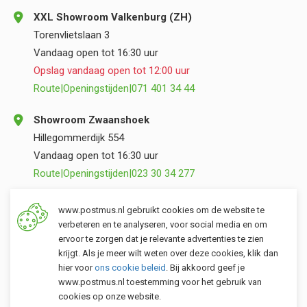
XXL Showroom Valkenburg (ZH)
Torenvlietslaan 3
Vandaag open tot 16:30 uur
Opslag vandaag open tot 12:00 uur
Route
|
Openingstijden
|
071 401 34 44
Showroom Zwaanshoek
Hillegommerdijk 554
Vandaag open tot 16:30 uur
Route
|
Openingstijden
|
023 30 34 277
Opslag Valkenburg (ZH)
www.postmus.nl gebruikt cookies om de website te
Torenvlietslaan 3
verbeteren en te analyseren, voor social media en om
ervoor te zorgen dat je relevante advertenties te zien
Vandaag open tot 12:00 uur
krijgt. Als je meer wilt weten over deze cookies, klik dan
Route
|
Openingstijden
|
071 401 34 44
hier voor
ons cookie beleid
. Bij akkoord geef je
www.postmus.nl toestemming voor het gebruik van
cookies op onze website.
Klantenservice