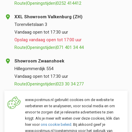
Route
|
Openingstijden
|
0252 414412
XXL Showroom Valkenburg (ZH)
Torenvlietslaan 3
Vandaag open tot 17:30 uur
Opslag vandaag open tot 17:00 uur
Route
|
Openingstijden
|
071 401 34 44
Showroom Zwaanshoek
Hillegommerdijk 554
Vandaag open tot 17:30 uur
Route
|
Openingstijden
|
023 30 34 277
Opslag Valkenburg (ZH)
www.postmus.nl gebruikt cookies om de website te
Torenvlietslaan 3
verbeteren en te analyseren, voor social media en om
ervoor te zorgen dat je relevante advertenties te zien
Vandaag open tot 17:00 uur
krijgt. Als je meer wilt weten over deze cookies, klik dan
Route
|
Openingstijden
|
071 401 34 44
hier voor
ons cookie beleid
. Bij akkoord geef je
www.postmus.nl toestemming voor het gebruik van