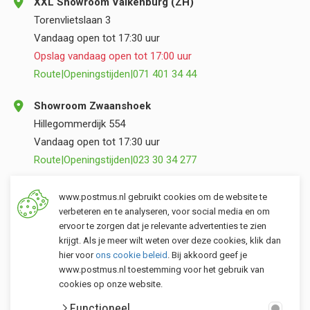
XXL Showroom Valkenburg (ZH)
Torenvlietslaan 3
Vandaag open tot 17:30 uur
Opslag vandaag open tot 17:00 uur
Route
|
Openingstijden
|
071 401 34 44
Showroom Zwaanshoek
Hillegommerdijk 554
Vandaag open tot 17:30 uur
Route
|
Openingstijden
|
023 30 34 277
Opslag Valkenburg (ZH)
www.postmus.nl gebruikt cookies om de website te
Torenvlietslaan 3
verbeteren en te analyseren, voor social media en om
ervoor te zorgen dat je relevante advertenties te zien
Vandaag open tot 17:00 uur
krijgt. Als je meer wilt weten over deze cookies, klik dan
Route
|
Openingstijden
|
071 401 34 44
hier voor
ons cookie beleid
. Bij akkoord geef je
www.postmus.nl toestemming voor het gebruik van
cookies op onze website.
Klantenservice
Functioneel