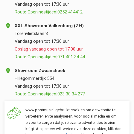
Vandaag open tot 17:30 uur
Route
|
Openingstijden
|
0252 414412
XXL Showroom Valkenburg (ZH)
Torenvlietslaan 3
Vandaag open tot 17:30 uur
Opslag vandaag open tot 17:00 uur
Route
|
Openingstijden
|
071 401 34 44
Showroom Zwaanshoek
Hillegommerdijk 554
Vandaag open tot 17:30 uur
Route
|
Openingstijden
|
023 30 34 277
Opslag Valkenburg (ZH)
www.postmus.nl gebruikt cookies om de website te
Torenvlietslaan 3
verbeteren en te analyseren, voor social media en om
ervoor te zorgen dat je relevante advertenties te zien
Vandaag open tot 17:00 uur
krijgt. Als je meer wilt weten over deze cookies, klik dan
Route
|
Openingstijden
|
071 401 34 44