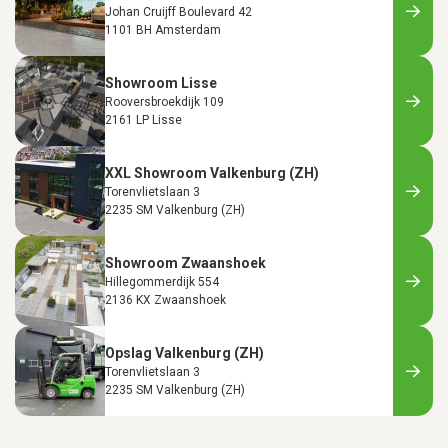
Johan Cruijff Boulevard 42
1101 BH Amsterdam
Showroom Lisse
Rooversbroekdijk 109
2161 LP Lisse
XXL Showroom Valkenburg (ZH)
Torenvlietslaan 3
2235 SM Valkenburg (ZH)
Showroom Zwaanshoek
Hillegommerdijk 554
2136 KX Zwaanshoek
Opslag Valkenburg (ZH)
Torenvlietslaan 3
2235 SM Valkenburg (ZH)