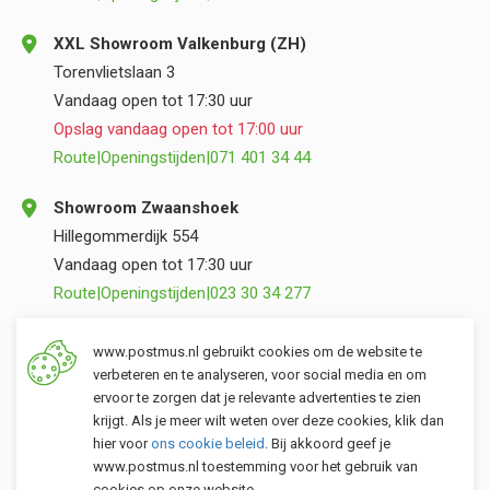
XXL Showroom Valkenburg (ZH)
Torenvlietslaan 3
Vandaag open tot 17:30 uur
Opslag vandaag open tot 17:00 uur
Route
|
Openingstijden
|
071 401 34 44
Showroom Zwaanshoek
Hillegommerdijk 554
Vandaag open tot 17:30 uur
Route
|
Openingstijden
|
023 30 34 277
Opslag Valkenburg (ZH)
www.postmus.nl gebruikt cookies om de website te
Torenvlietslaan 3
verbeteren en te analyseren, voor social media en om
ervoor te zorgen dat je relevante advertenties te zien
Vandaag open tot 17:00 uur
krijgt. Als je meer wilt weten over deze cookies, klik dan
Route
|
Openingstijden
|
071 401 34 44
hier voor
ons cookie beleid
. Bij akkoord geef je
www.postmus.nl toestemming voor het gebruik van
cookies op onze website.