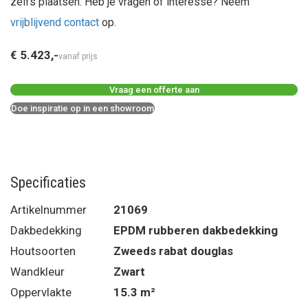
zelfs plaatsen. Heb je vragen of interesse? Neem
vrijblijvend contact
op.
€ 5.423,-
vanaf prijs
Vraag een offerte aan
Doe inspiratie op in een showroom
Specificaties
Artikelnummer
21069
Dakbedekking
EPDM rubberen dakbedekking
Houtsoorten
Zweeds rabat douglas
Wandkleur
Zwart
Oppervlakte
15.3 m²