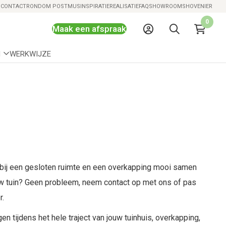
S
CONTACT
RONDOM POSTMUS
INSPIRATIE
REALISATIE
FAQ
SHOWROOMS
HOVENIER
0
Maak een afspraak
N
WERKWIJZE
arbij een gesloten ruimte en een overkapping mooi samen
ouw tuin? Geen probleem, neem contact op met ons of pas
r.
en tijdens het hele traject van jouw tuinhuis, overkapping,