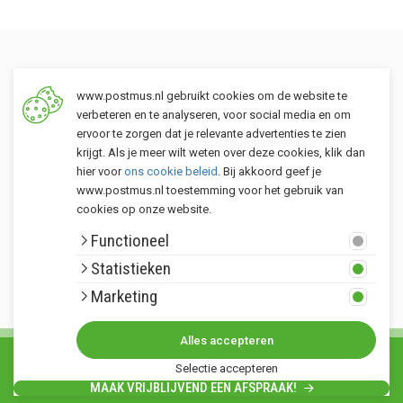
Een tuin voor iedereen
www.postmus.nl gebruikt cookies om de website te
verbeteren en te analyseren, voor social media en om
ervoor te zorgen dat je relevante advertenties te zien
krijgt. Als je meer wilt weten over deze cookies, klik dan
hier voor
ons cookie beleid
. Bij akkoord geef je
www.postmus.nl toestemming voor het gebruik van
cookies op onze website.
Klantenservice
Functioneel
Postmus merken
Statistieken
Rondom Postmus
Marketing
Alles accepteren
© Copyright 2026. Alle rechten voorbehouden Postmus.nl - Het buitenleven •
Selectie accepteren
Algemene voorwaarden
•
Privacy statement
•
Sitemap
MAAK VRIJBLIJVEND EEN AFSPRAAK!