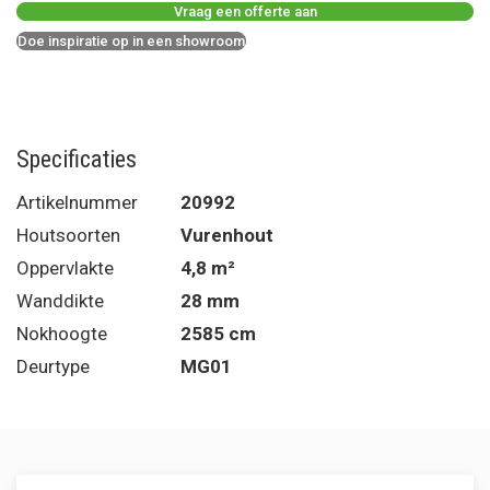
Vraag een offerte aan
Doe inspiratie op in een showroom
Specificaties
Artikelnummer
20992
Houtsoorten
Vurenhout
Oppervlakte
4,8 m²
Wanddikte
28 mm
Nokhoogte
2585 cm
Deurtype
MG01