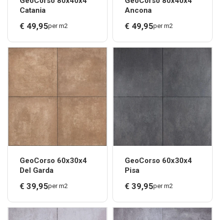
GeoCorso 80x40x4
GeoCorso 80x40x4
Catania
Ancona
€
49,
95
€
49,
95
per m2
per m2
GeoCorso 60x30x4
GeoCorso 60x30x4
Del Garda
Pisa
€
39,
95
€
39,
95
per m2
per m2