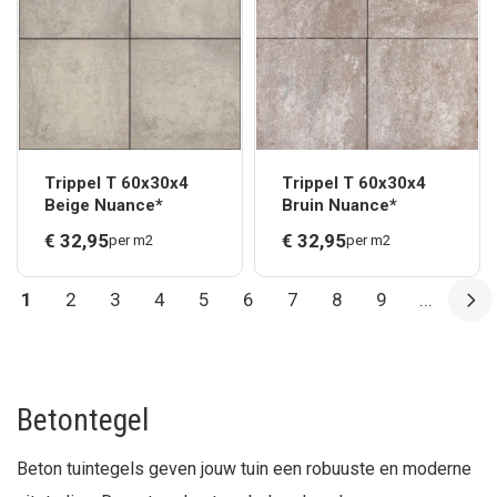
Trippel T 60x30x4
Trippel T 60x30x4
Beige Nuance*
Bruin Nuance*
€
32,
95
€
32,
95
per m2
per m2
1
2
3
4
5
6
7
8
9
...
Betontegel
Beton tuintegels geven jouw tuin een robuuste en moderne