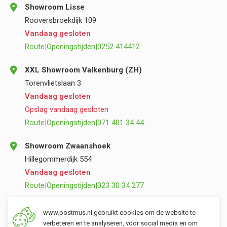
Showroom Lisse
Rooversbroekdijk 109
Vandaag gesloten
Route
|
Openingstijden
|
0252 414412
XXL Showroom Valkenburg (ZH)
Torenvlietslaan 3
Vandaag gesloten
Opslag vandaag gesloten
Route
|
Openingstijden
|
071 401 34 44
Showroom Zwaanshoek
Hillegommerdijk 554
Vandaag gesloten
Route
|
Openingstijden
|
023 30 34 277
Opslag Valkenburg (ZH)
www.postmus.nl gebruikt cookies om de website te
Torenvlietslaan 3
verbeteren en te analyseren, voor social media en om