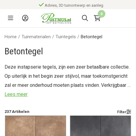
Advies, 3D tuinontwerp en aanleg
0
Home
/
Tuinmaterialen
/
Tuintegels
/
Betontegel
Betontegel
Deze instapserie tegels, zijn een zeer betaalbare collectie.
Op uiterlijk in het begin zeer stijlvol, maar toekomstgericht
zal er meer onderhoud moeten plaats vinden. Verkrijgbaar in
diverse kleuren en maten, die voor ieder zijn portemonnee
Lees meer
toegankelijk zal zijn. Binnen de serie betontegel vallen
237
Artikelen
Filter
tegels voor zowel het terras als voor de oprit.