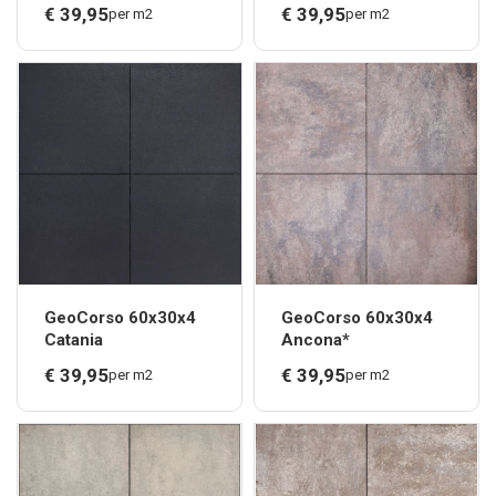
€
39,
95
€
39,
95
per m2
per m2
GeoCorso 60x30x4
GeoCorso 60x30x4
Catania
Ancona*
€
39,
95
€
39,
95
per m2
per m2