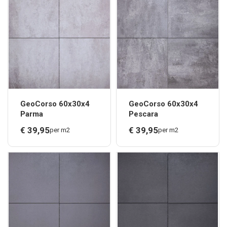
GeoCorso 60x30x4
GeoCorso 60x30x4
Parma
Pescara
€
39,
95
€
39,
95
per m2
per m2