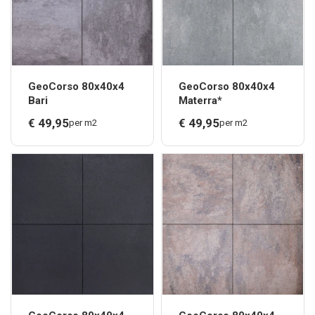
GeoCorso 80x40x4
GeoCorso 80x40x4
Bari
Materra*
€
49,
95
€
49,
95
per m2
per m2