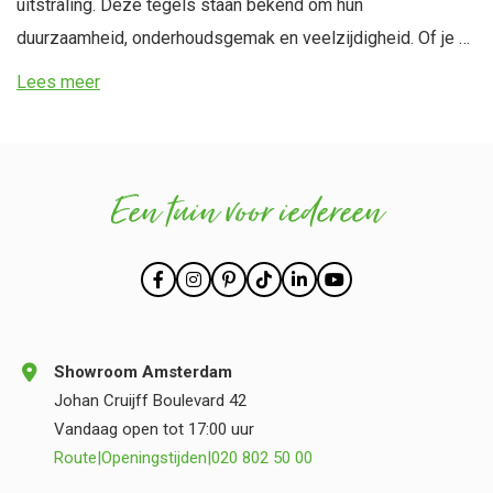
uitstraling. Deze tegels staan bekend om hun
duurzaamheid, onderhoudsgemak en veelzijdigheid. Of je nu
een strak terras wilt, een mooie oprit of een sfeervol
Lees meer
tuinpad, beton tuintegels zijn de perfecte basis. Dankzij de
verschillende stijlen en formaten passen ze in vrijwel elke
tuin. Ontdek het brede assortiment aan beton tuintegels van
Een tuin voor iedereen
Postmus en creëer jouw stijlvolle en tijdloze tuin.
Showroom Amsterdam
Johan Cruijff Boulevard 42
Vandaag open tot 17:00 uur
Route
|
Openingstijden
|
020 802 50 00