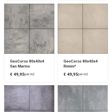
GeoCorso 80x40x4
GeoCorso 80x40x4
San Marino
Rimini*
€
49,
95
€
49,
95
per m2
per m2