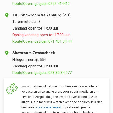
Route
|
Openingstijden
|
0252 414412
XXL Showroom Valkenburg (ZH)
Torenvlietslaan 3
Vandaag open tot 17:30 uur
Opslag vandaag open tot 17:00 uur
Route
|
Openingstijden
|
071 401 34 44
Showroom Zwaanshoek
Hillegommerdijk 554
Vandaag open tot 17:30 uur
Route
|
Openingstijden
|
023 30 34 277
Opslag Valkenburg (ZH)
www.postmus.nl gebruikt cookies om de website te
Torenvlietslaan 3
verbeteren en te analyseren, voor social media en om
ervoor te zorgen dat je relevante advertenties te zien
Vandaag open tot 17:00 uur
krijgt. Als je meer wilt weten over deze cookies, klik dan
Route
|
Openingstijden
|
071 401 34 44
hier voor
ons cookie beleid
. Bij akkoord geef je
www.postmus.nl toestemming voor het gebruik van