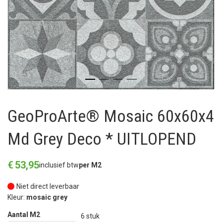
GeoProArte® Mosaic 60x60x4
Md Grey Deco * UITLOPEND
€
53
,
95
inclusief btw
per M2
Niet direct leverbaar
Kleur:
mosaic grey
Aantal M2
6
stuk