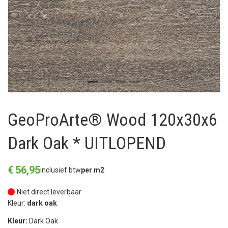
GeoProArte® Wood 120x30x6
Dark Oak * UITLOPEND
€
56
,
95
inclusief btw
per m2
Niet direct leverbaar
Kleur:
dark oak
Kleur:
Dark Oak