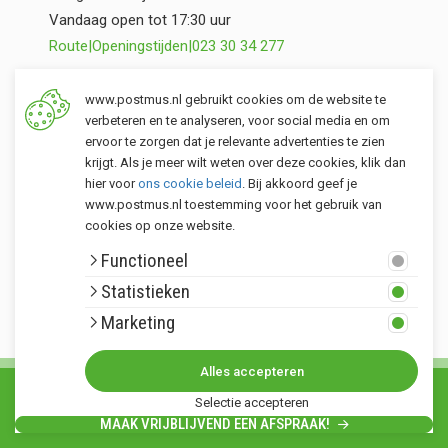
Vandaag open tot 17:30 uur
Route
|
Openingstijden
|
023 30 34 277
Opslag Valkenburg (ZH)
www.postmus.nl gebruikt cookies om de website te
Torenvlietslaan 3
verbeteren en te analyseren, voor social media en om
ervoor te zorgen dat je relevante advertenties te zien
Vandaag open tot 17:00 uur
krijgt. Als je meer wilt weten over deze cookies, klik dan
Route
|
Openingstijden
|
071 401 34 44
hier voor
ons cookie beleid
. Bij akkoord geef je
www.postmus.nl toestemming voor het gebruik van
cookies op onze website.
Klantenservice
Functioneel
Postmus merken
Statistieken
Rondom Postmus
Marketing
Alles accepteren
© Copyright 2026. Alle rechten voorbehouden Postmus.nl - Het buitenleven •
Selectie accepteren
Algemene voorwaarden
•
Privacy statement
•
Sitemap
MAAK VRIJBLIJVEND EEN AFSPRAAK!