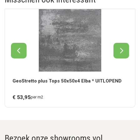
GeoStretto plus Tops 50x50x4 Elba * UITLOPEND
€
53,
95
per m2
Bezoek onze showrooms vol