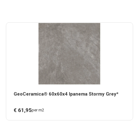
GeoCeramica® 60x60x4 Ipanema Stormy Grey*
€
61,
95
per m2