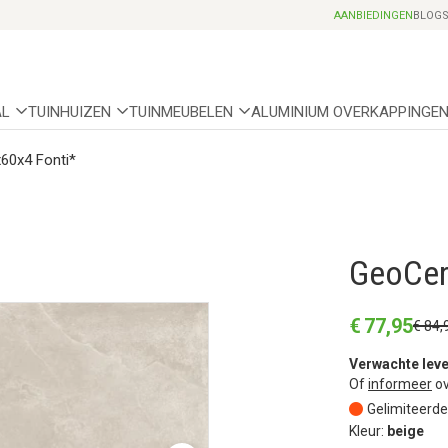
Professionele partnerhoveniers
AANBIEDINGEN
BLOG
AL
TUINHUIZEN
TUINMEUBELEN
ALUMINIUM OVERKAPPINGE
60x4 Fonti*
GeoCer
€
77
,
95
€
84
,
Verwachte leve
Of
informeer
ov
Gelimiteerde
Kleur:
beige