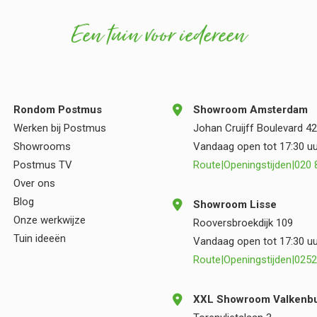
de tuin alleen maar ten goede kwamen. Hun
Een tuin voor iedereen
vakmanschap en oog voor detail zijn duidelijk
zichtbaar in het eindresultaat. Wij zijn zeer blij
met onze nieuwe tuin en kunnen zowel
Postmus als Vincent Walters van harte
aanbevelen aan iedereen die op zoek is naar
Rondom Postmus
Showroom Amsterdam
kwaliteit, deskundigheid en een prettige
Werken bij Postmus
Johan Cruijff Boulevard 42
samenwerking.
Showrooms
Vandaag open tot 17:30 uu
Postmus TV
Route
|
Openingstijden
|
020 
Over ons
Blog
Showroom Lisse
Onze werkwijze
Rooversbroekdijk 109
Tuin ideeën
Vandaag open tot 17:30 uu
Route
|
Openingstijden
|
0252
XXL Showroom Valkenbu