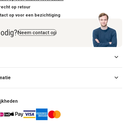
recht op retour
act op voor een bezichtiging
nodig?
Neem contact op
matie
ijkheden