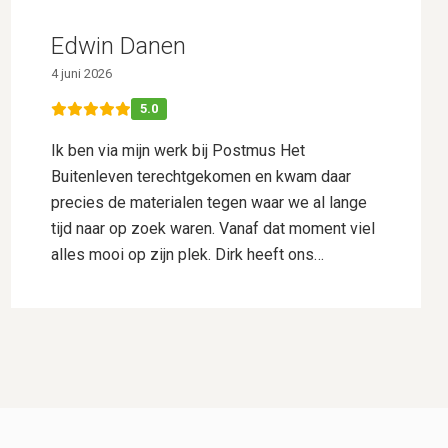
Edwin Danen
4 juni 2026
5.0
Ik ben via mijn werk bij Postmus Het
Buitenleven terechtgekomen en kwam daar
precies de materialen tegen waar we al lange
tijd naar op zoek waren. Vanaf dat moment viel
alles mooi op zijn plek. Dirk heeft ons
uitstekend geholpen met het uitwerken van ons
ontwerp. Hij dacht goed mee, gaf deskundig
advies en wist onze wensen perfect te
vertalen naar een plan waar we direct
enthousiast over waren. Daarnaast heeft hij
voor ons de samenwerking met Hogewoning
Hoveniers geregeld, waardoor het hele traject