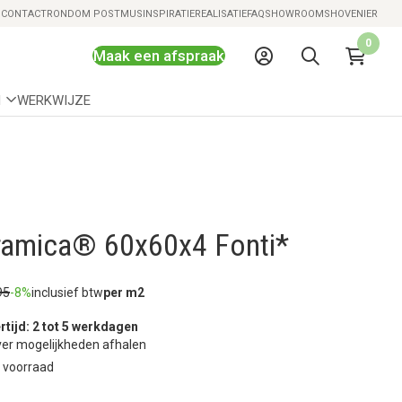
Snelle levering mogelijk
S
CONTACT
RONDOM POSTMUS
INSPIRATIE
REALISATIE
FAQ
SHOWROOMS
HOVENIER
0
Maak een afspraak
N
WERKWIJZE
amica® 60x60x4 Fonti*
95
-8%
inclusief btw
per m2
rtijd: 2 tot 5 werkdagen
er mogelijkheden afhalen
 voorraad