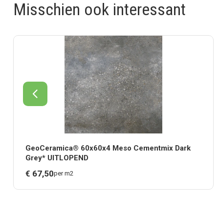
Misschien ook interessant
GeoCeramica® 60x60x4 Meso Cementmix Dark
Grey* UITLOPEND
€
67,
50
per m2