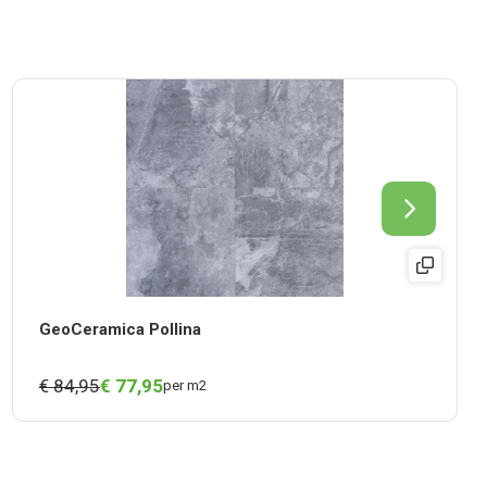
GeoCeramica Pollina
€ 84,95
€
77,
95
per m2