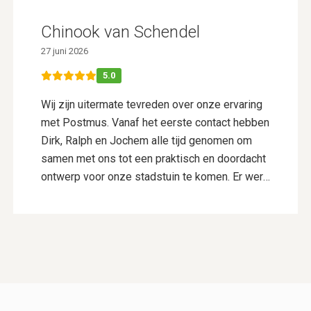
Chinook van Schendel
27 juni 2026
5.0
Wij zijn uitermate tevreden over onze ervaring
met Postmus. Vanaf het eerste contact hebben
Dirk, Ralph en Jochem alle tijd genomen om
samen met ons tot een praktisch en doordacht
ontwerp voor onze stadstuin te komen. Er werd
goed geluisterd naar onze wensen en er werd
actief meegedacht, wat resulteerde in een
ontwerp dat perfect bij ons past. De aanleg is
vervolgens uitgevoerd door Vincent Walters en
zijn collega’s. Zij hebben ontzettend netjes
gewerkt, dachten continu mee en maakten waar
nodig keuzes die de kwaliteit en uitstraling van