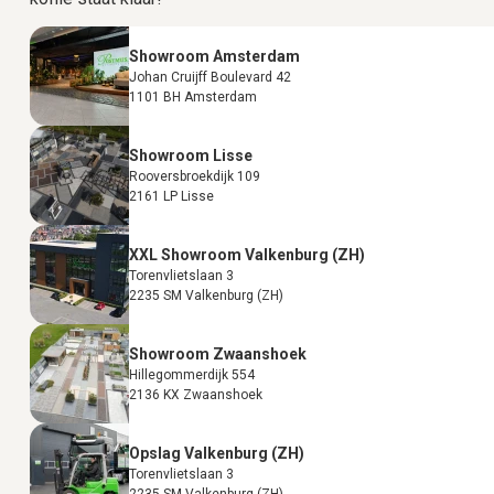
Showroom Amsterdam
Johan Cruijff Boulevard 42
1101 BH Amsterdam
Showroom Lisse
Rooversbroekdijk 109
2161 LP Lisse
XXL Showroom Valkenburg (ZH)
Torenvlietslaan 3
2235 SM Valkenburg (ZH)
Showroom Zwaanshoek
Hillegommerdijk 554
2136 KX Zwaanshoek
Opslag Valkenburg (ZH)
Torenvlietslaan 3
2235 SM Valkenburg (ZH)