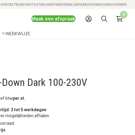
Snelle levering mogelijk
S
CONTACT
RONDOM POSTMUS
INSPIRATIE
REALISATIE
FAQ
SHOWROOMS
HOVENIER
0
Maak een afspraak
N
WERKWIJZE
-Down Dark 100-230V
ief btw
per st.
rtijd: 2 tot 5 werkdagen
er mogelijkheden afhalen
oorraad
ijs