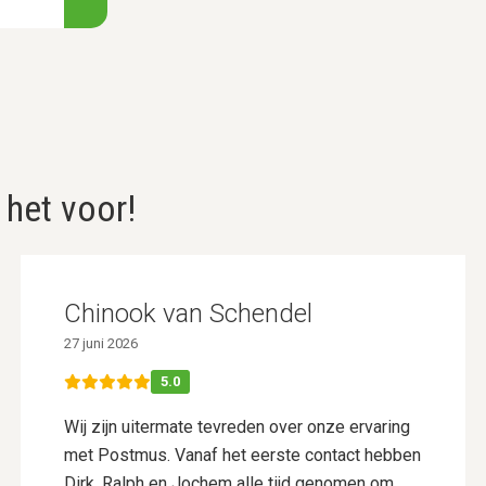
 het voor!
Chinook van Schendel
27 juni 2026
5.0
Wij zijn uitermate tevreden over onze ervaring
met Postmus. Vanaf het eerste contact hebben
Dirk, Ralph en Jochem alle tijd genomen om