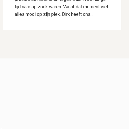
tijd naar op zoek waren. Vanaf dat moment viel
alles mooi op zijn plek. Dirk heeft ons
uitstekend geholpen met het uitwerken van ons
ontwerp. Hij dacht goed mee, gaf deskundig
advies en wist onze wensen perfect te
vertalen naar een plan waar we direct
enthousiast over waren. Daarnaast heeft hij
voor ons de samenwerking met Hogewoning
Hoveniers geregeld, waardoor het hele traject
soepel verliep. De mannen van Hogewoning
Hoveniers waren vervolgens de kers op de
taart. Wat een vaklui! Er werd hard gewerkt,
alles werd netjes uitgevoerd en er was veel
aandacht voor detail. Je merkt dat kwaliteit
voor hen vanzelfsprekend is. Het eindresultaat
is precies zoals we het voor ogen hadden,
misschien zelfs nog beter. We kijken met veel