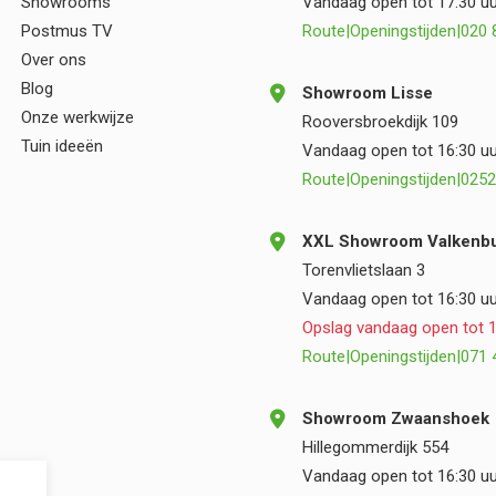
Showrooms
Vandaag open tot 17:30 uu
Postmus TV
Route
|
Openingstijden
|
020 
Over ons
Blog
Showroom Lisse
Onze werkwijze
Rooversbroekdijk 109
Tuin ideeën
Vandaag open tot 16:30 uu
Route
|
Openingstijden
|
0252
XXL Showroom Valkenbu
Torenvlietslaan 3
Vandaag open tot 16:30 uu
Opslag vandaag open tot 1
Route
|
Openingstijden
|
071 
Showroom Zwaanshoek
Hillegommerdijk 554
Vandaag open tot 16:30 uu