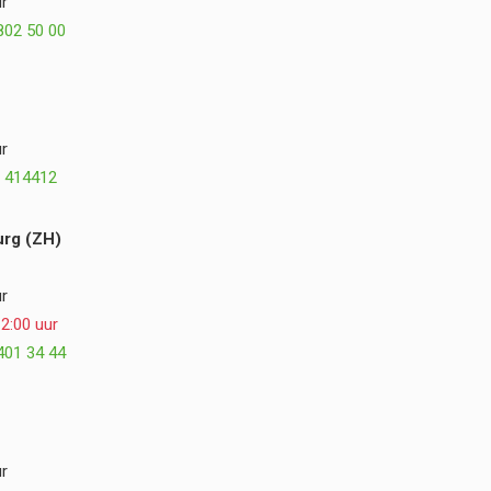
r
plezier terug op de samenwerking en kunnen
802 50 00
Postmus Het Buitenleven, Dirk en Hogewoning
Hoveniers van harte aanbevelen. ⭐⭐⭐⭐⭐
r
 414412
rg (ZH)
r
2:00 uur
401 34 44
r