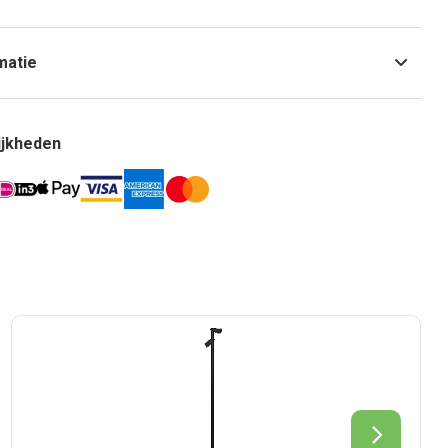
matie
ijkheden