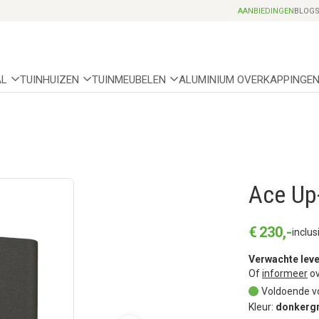
Professionele partnerhoveniers
AANBIEDINGEN
BLOG
AL
TUINHUIZEN
TUINMEUBELEN
ALUMINIUM OVERKAPPINGE
Ace Up
€
230
,
-
inclus
Verwachte leve
Of
informeer
ov
Voldoende v
Kleur:
donkergr