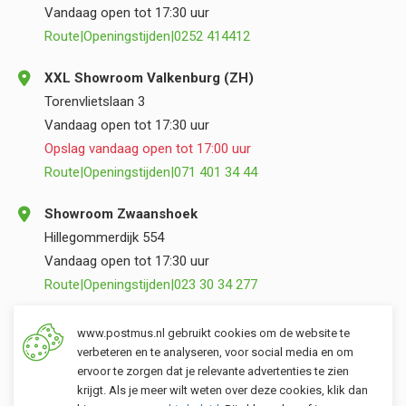
Vandaag open tot 17:30 uur
Route
|
Openingstijden
|
0252 414412
XXL Showroom Valkenburg (ZH)
Torenvlietslaan 3
Vandaag open tot 17:30 uur
Opslag vandaag open tot 17:00 uur
Route
|
Openingstijden
|
071 401 34 44
Showroom Zwaanshoek
Hillegommerdijk 554
Vandaag open tot 17:30 uur
Route
|
Openingstijden
|
023 30 34 277
Opslag Valkenburg (ZH)
www.postmus.nl gebruikt cookies om de website te
Torenvlietslaan 3
verbeteren en te analyseren, voor social media en om
ervoor te zorgen dat je relevante advertenties te zien
Vandaag open tot 17:00 uur
krijgt. Als je meer wilt weten over deze cookies, klik dan
Route
|
Openingstijden
|
071 401 34 44