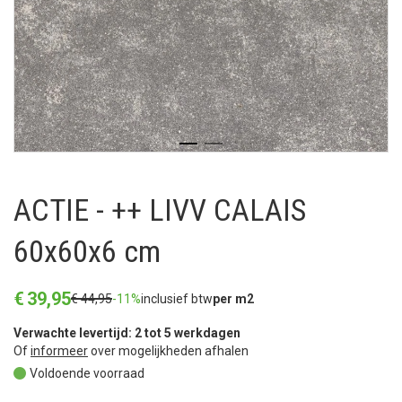
ACTIE - ++ LIVV CALAIS
60x60x6 cm
€
39
,
95
€
44
,
95
-11%
inclusief btw
per m2
Verwachte levertijd: 2 tot 5 werkdagen
Of
informeer
over mogelijkheden afhalen
Voldoende voorraad