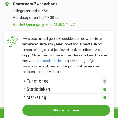
Showroom Zwaanshoek
Hillegommerdijk 554
Vandaag open tot 17:30 uur
Route
|
Openingstijden
|
023 30 34 277
Opslag Valkenburg (ZH)
www.postmus.nl gebruikt cookies om de website te
Torenvlietslaan 3
verbeteren en te analyseren, voor social media en om
ervoor te zorgen dat je relevante advertenties te zien
Vandaag open tot 17:00 uur
krijgt. Als je meer wilt weten over deze cookies, klik dan
Route
|
Openingstijden
|
071 401 34 44
hier voor
ons cookie beleid
. Bij akkoord geef je
www.postmus.nl toestemming voor het gebruik van
cookies op onze website.
Klantenservice
Functioneel
Postmus merken
Statistieken
Rondom Postmus
Marketing
Alles accepteren
© Copyright 2026. Alle rechten voorbehouden Postmus.nl - Het buitenleven •