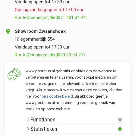
Vandaag open tot 17:30 uur
Opslag vandaag open tot 17:00 uur
Route
|
Openingstijden
|
071 401 34 44
Showroom Zwaanshoek
Hillegommerdijk 554
Vandaag open tot 17:30 uur
Route
|
Openingstijden
|
023 30 34 277
Opslag Valkenburg (ZH)
www.postmus.nl gebruikt cookies om de website te
Torenvlietslaan 3
verbeteren en te analyseren, voor social media en om
ervoor te zorgen dat je relevante advertenties te zien
Vandaag open tot 17:00 uur
krijgt. Als je meer wilt weten over deze cookies, klik dan
Route
|
Openingstijden
|
071 401 34 44
hier voor
ons cookie beleid
. Bij akkoord geef je
www.postmus.nl toestemming voor het gebruik van
cookies op onze website.
Klantenservice
Functioneel
Postmus merken
Statistieken
Rondom Postmus