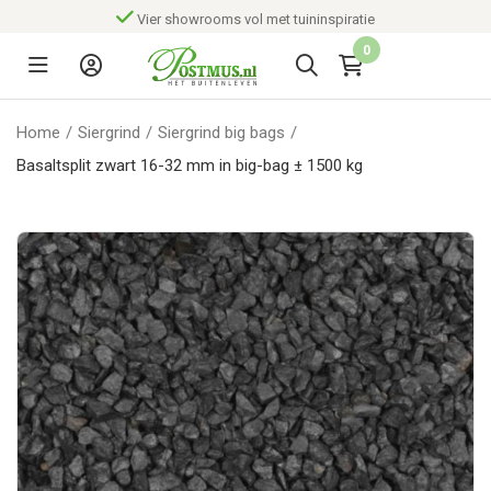
owrooms vol met tuininspiratie
Advies, 3D
0
Home
/
Siergrind
/
Siergrind big bags
/
Basaltsplit zwart 16-32 mm in big-bag ± 1500 kg