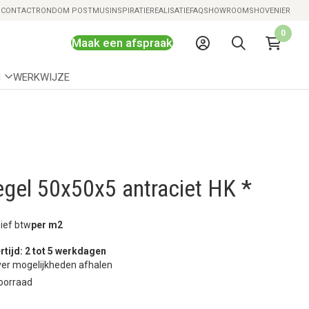
Snelle levering mogelijk
S
CONTACT
RONDOM POSTMUS
INSPIRATIE
REALISATIE
FAQ
SHOWROOMS
HOVENIER
0
Maak een afspraak
N
WERKWIJZE
gel 50x50x5 antraciet HK *
sief btw
per m2
rtijd: 2 tot 5 werkdagen
er mogelijkheden afhalen
oorraad