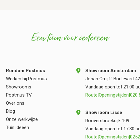
zijn collega’s. Zij hebben ontzettend netjes
gewerkt, dachten continu mee en maakten waar
nodig keuzes die de kwaliteit en uitstraling van
de tuin alleen maar ten goede kwamen. Hun
Een tuin voor iedereen
vakmanschap en oog voor detail zijn duidelijk
zichtbaar in het eindresultaat. Wij zijn zeer blij
met onze nieuwe tuin en kunnen zowel
Postmus als Vincent Walters van harte
aanbevelen aan iedereen die op zoek is naar
Rondom Postmus
Showroom Amsterdam
kwaliteit, deskundigheid en een prettige
Werken bij Postmus
Johan Cruijff Boulevard 42
samenwerking.
Showrooms
Vandaag open tot 21:00 uu
Postmus TV
Route
|
Openingstijden
|
020 
Over ons
Blog
Showroom Lisse
Onze werkwijze
Rooversbroekdijk 109
Tuin ideeën
Vandaag open tot 17:30 uu
Route
|
Openingstijden
|
0252