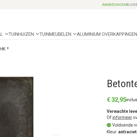
Professionele partnerhoveniers
AANBIEDINGEN
BLOG
AL
TUINHUIZEN
TUINMEUBELEN
ALUMINIUM OVERKAPPINGE
 HK *
Betonte
€
32
,
95
inclu
Verwachte leve
Of
informeer
ov
Voldoende v
Kleur:
antraciet