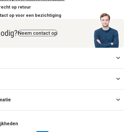
recht op retour
act op voor een bezichtiging
nodig?
Neem contact op
g
matie
ijkheden