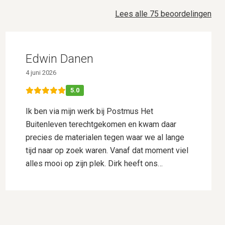
Lees alle 75 beoordelingen
Edwin Danen
4 juni 2026
5.0
Ik ben via mijn werk bij Postmus Het
Buitenleven terechtgekomen en kwam daar
precies de materialen tegen waar we al lange
tijd naar op zoek waren. Vanaf dat moment viel
alles mooi op zijn plek. Dirk heeft ons
uitstekend geholpen met het uitwerken van ons
ontwerp. Hij dacht goed mee, gaf deskundig
advies en wist onze wensen perfect te
vertalen naar een plan waar we direct