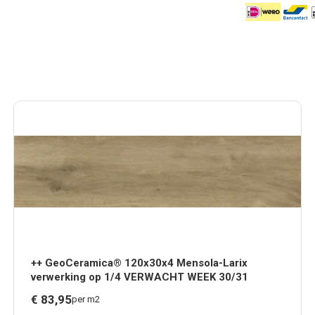
++ GeoCeramica® 120x30x4 Mensola-Larix
verwerking op 1/4 VERWACHT WEEK 30/31
€
83,
95
per m2