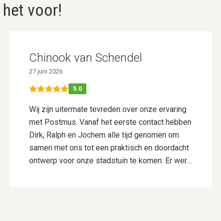
 het voor!
Chinook van Schendel
27 juni 2026
5.0
Wij zijn uitermate tevreden over onze ervaring
met Postmus. Vanaf het eerste contact hebben
Dirk, Ralph en Jochem alle tijd genomen om
samen met ons tot een praktisch en doordacht
ontwerp voor onze stadstuin te komen. Er werd
goed geluisterd naar onze wensen en er werd
actief meegedacht, wat resulteerde in een
ontwerp dat perfect bij ons past. De aanleg is
vervolgens uitgevoerd door Vincent Walters en