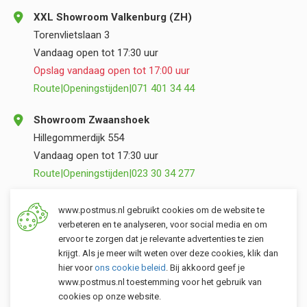
XXL Showroom Valkenburg (ZH)
Torenvlietslaan 3
Vandaag open tot 17:30 uur
Opslag vandaag open tot 17:00 uur
Route
|
Openingstijden
|
071 401 34 44
Showroom Zwaanshoek
Hillegommerdijk 554
Vandaag open tot 17:30 uur
Route
|
Openingstijden
|
023 30 34 277
Opslag Valkenburg (ZH)
www.postmus.nl gebruikt cookies om de website te
Torenvlietslaan 3
verbeteren en te analyseren, voor social media en om
ervoor te zorgen dat je relevante advertenties te zien
Vandaag open tot 17:00 uur
krijgt. Als je meer wilt weten over deze cookies, klik dan
Route
|
Openingstijden
|
071 401 34 44
hier voor
ons cookie beleid
. Bij akkoord geef je
www.postmus.nl toestemming voor het gebruik van
cookies op onze website.
Klantenservice