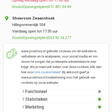
Opslag vandaag open tot 17:00 uur
Route
|
Openingstijden
|
071 401 34 44
Showroom Zwaanshoek
Hillegommerdijk 554
Vandaag open tot 17:30 uur
Route
|
Openingstijden
|
023 30 34 277
Opslag Valkenburg (ZH)
www.postmus.nl gebruikt cookies om de website te
Torenvlietslaan 3
verbeteren en te analyseren, voor social media en om
ervoor te zorgen dat je relevante advertenties te zien
Vandaag open tot 17:00 uur
krijgt. Als je meer wilt weten over deze cookies, klik dan
Route
|
Openingstijden
|
071 401 34 44
hier voor
ons cookie beleid
. Bij akkoord geef je
www.postmus.nl toestemming voor het gebruik van
cookies op onze website.
Klantenservice
Functioneel
Postmus merken
Statistieken
Rondom Postmus
Marketing