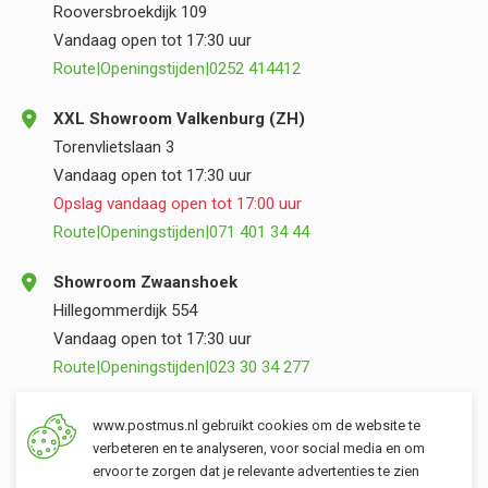
Rooversbroekdijk 109
Vandaag open tot 17:30 uur
Route
|
Openingstijden
|
0252 414412
XXL Showroom Valkenburg (ZH)
Torenvlietslaan 3
Vandaag open tot 17:30 uur
Opslag vandaag open tot 17:00 uur
Route
|
Openingstijden
|
071 401 34 44
Showroom Zwaanshoek
Hillegommerdijk 554
Vandaag open tot 17:30 uur
Route
|
Openingstijden
|
023 30 34 277
Opslag Valkenburg (ZH)
www.postmus.nl gebruikt cookies om de website te
Torenvlietslaan 3
verbeteren en te analyseren, voor social media en om
ervoor te zorgen dat je relevante advertenties te zien
Vandaag open tot 17:00 uur