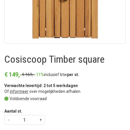
Cosiscoop Timber square
€
149
,
-
€
169
,
-
-11%
inclusief btw
per st.
Verwachte levertijd: 2 tot 5 werkdagen
Of
informeer
over mogelijkheden afhalen
Voldoende voorraad
Aantal st.