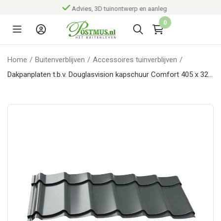
Advies, 3D tuinontwerp en aanleg
0
Home
/
Buitenverblijven
/
Accessoires tuinverblijven
/
Dakpanplaten t.b.v. Douglasvision kapschuur Comfort 405 x 320
cm, (16 M2), Antraciet.*