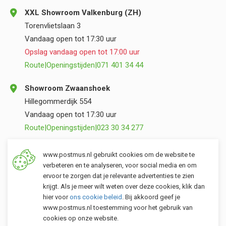
XXL Showroom Valkenburg (ZH)
Torenvlietslaan 3
Vandaag open tot 17:30 uur
Opslag vandaag open tot 17:00 uur
Route
|
Openingstijden
|
071 401 34 44
Showroom Zwaanshoek
Hillegommerdijk 554
Vandaag open tot 17:30 uur
Route
|
Openingstijden
|
023 30 34 277
Opslag Valkenburg (ZH)
www.postmus.nl gebruikt cookies om de website te
Torenvlietslaan 3
verbeteren en te analyseren, voor social media en om
ervoor te zorgen dat je relevante advertenties te zien
Vandaag open tot 17:00 uur
krijgt. Als je meer wilt weten over deze cookies, klik dan
Route
|
Openingstijden
|
071 401 34 44
hier voor
ons cookie beleid
. Bij akkoord geef je
www.postmus.nl toestemming voor het gebruik van
cookies op onze website.
Klantenservice